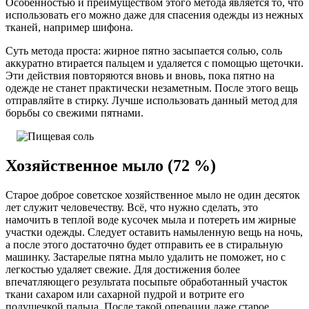
Особенностью и преимуществом этого метода является то, что
использовать его можно даже для спасения одежды из нежных
тканей, например шифона.
Суть метода проста: жирное пятно засыпается солью, соль
аккуратно втирается пальцем и удаляется с помощью щеточки.
Эти действия повторяются вновь и вновь, пока пятно на
одежде не станет практически незаметным. После этого вещь
отправляйте в стирку. Лучше использовать данный метод для
борьбы со свежими пятнами.
Хозяйственное мыло (72 %)
Старое доброе советское хозяйственное мыло не один десяток
лет служит человечеству. Всё, что нужно сделать, это
намочить в теплой воде кусочек мыла и потереть им жирные
участки одежды. Следует оставить намыленную вещь на ночь,
а после этого достаточно будет отправить ее в стиральную
машинку. Застарелые пятна мыло удалить не поможет, но с
легкостью удаляет свежие. Для достижения более
впечатляющего результата посыпьте обработанный участок
ткани сахаром или сахарной пудрой и вотрите его
подушечкой пальца. После такой операции даже старое