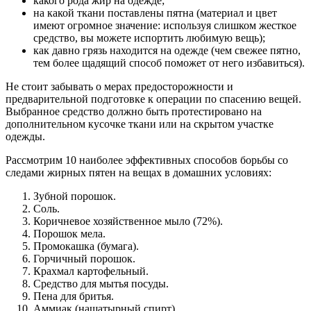
какого рода жир на одежде;
на какой ткани поставлены пятна (материал и цвет
имеют огромное значение: используя слишком жесткое
средство, вы можете испортить любимую вещь);
как давно грязь находится на одежде (чем свежее пятно,
тем более щадящий способ поможет от него избавиться).
Не стоит забывать о мерах предосторожности и
предварительной подготовке к операции по спасению вещей.
Выбранное средство должно быть протестировано на
дополнительном кусочке ткани или на скрытом участке
одежды.
Рассмотрим 10 наиболее эффективных способов борьбы со
следами жирных пятен на вещах в домашних условиях:
Зубной порошок.
Соль.
Коричневое хозяйственное мыло (72%).
Порошок мела.
Промокашка (бумага).
Горчичный порошок.
Крахмал картофельный.
Средство для мытья посуды.
Пена для бритья.
Аммиак (нашатырный спирт).