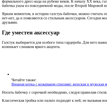
формального дресс-кода на рубеже веков. К началу XX века, га
бабочка ушла из повседневной моды, после Второй Мировой во
Ярким моментом, в истории галстук-бабочки, можно считать по
нет-нет, да и появляются со стильным аксессуаром. Сегодня мо
друзьями.
Где уместен аксессуар
Галстук выбирается для особого типа гардероба. Для него важн
возникает слишком яркого акцента.
Читайте также:
Вязаная кепка с козырьком спицами: женская и мужская 
Носить бабочку с сорочкой необходимо, следуя правилам стил
Классическая тройка или пальто подходят к ней, не вызывая во