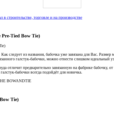
 в строительстве, торговле и на производстве
Pre-Tied Bow Tie)
ie)
Как следует из названия, бабочка уже завязана для Вас. Размер
авязанного галстук-бабочки, можно отнести слишком идеальный у
да отличит предварительно завязанную на фабрике бабочку, от т
 галстук-бабочки всегда подойдёт для новичка.
ИНЕ BOWANDTIE
Bow Tie)