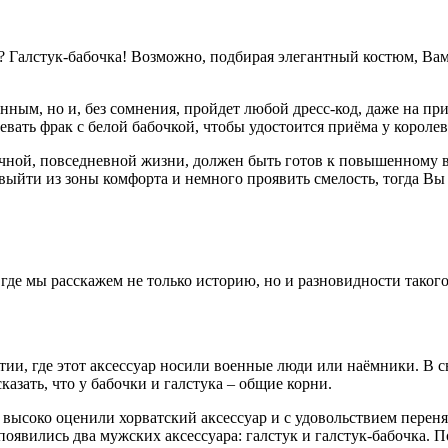
ся? Галстук-бабочка! Возможно, подбирая элегантный костюм, Ва
нным, но и, без сомнения, пройдет любой дресс-код, даже на пр
девать фрак с белой бабочкой, чтобы удостоится приёма у корол
ычной, повседневной жизни, должен быть готов к повышенному
ся выйти из зоны комфорта и немного проявить смелость, тогда В
 где мы расскажем не только историю, но и разновидности такого
тии, где этот аксессуар носили военные люди или наёмники. В 
казать, что у бабочки и галстука – общие корни.
высоко оценили хорватский аксессуар и с удовольствием переня
и появились два мужских аксессуара: галстук и галстук-бабочка