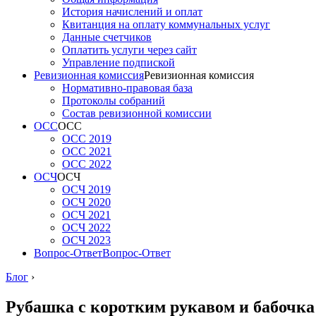
История начислений и оплат
Квитанция на оплату коммунальных услуг
Данные счетчиков
Оплатить услуги через сайт
Управление подпиской
Ревизионная комиссия
Ревизионная комиссия
Нормативно-правовая база
Протоколы собраний
Состав ревизионной комиссии
ОСС
ОСС
ОСС 2019
ОСС 2021
ОСС 2022
ОСЧ
ОСЧ
ОСЧ 2019
ОСЧ 2020
ОСЧ 2021
ОСЧ 2022
ОСЧ 2023
Вопрос-Ответ
Вопрос-Ответ
Блог
›
Рубашка с коротким рукавом и бабочка: