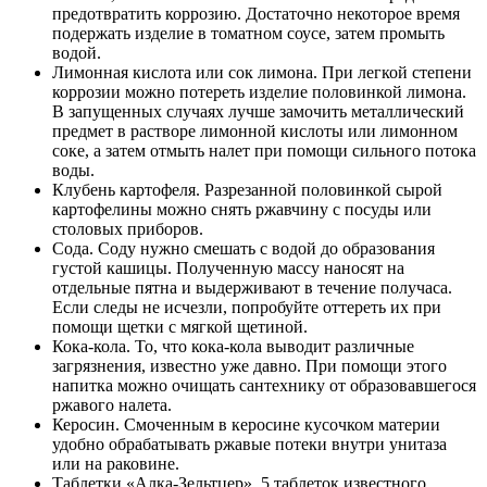
предотвратить коррозию. Достаточно некоторое время
подержать изделие в томатном соусе, затем промыть
водой.
Лимонная кислота или сок лимона. При легкой степени
коррозии можно потереть изделие половинкой лимона.
В запущенных случаях лучше замочить металлический
предмет в растворе лимонной кислоты или лимонном
соке, а затем отмыть налет при помощи сильного потока
воды.
Клубень картофеля. Разрезанной половинкой сырой
картофелины можно снять ржавчину с посуды или
столовых приборов.
Сода. Соду нужно смешать с водой до образования
густой кашицы. Полученную массу наносят на
отдельные пятна и выдерживают в течение получаса.
Если следы не исчезли, попробуйте оттереть их при
помощи щетки с мягкой щетиной.
Кока-кола. То, что кока-кола выводит различные
загрязнения, известно уже давно. При помощи этого
напитка можно очищать сантехнику от образовавшегося
ржавого налета.
Керосин. Смоченным в керосине кусочком материи
удобно обрабатывать ржавые потеки внутри унитаза
или на раковине.
Таблетки «Алка-Зельтцер». 5 таблеток известного