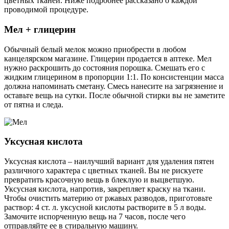
цветных тканей. Ниже подробнее рассказано о каждой
проводимой процедуре.
Мел + глицерин
Обычный белый мелок можно приобрести в любом
канцелярском магазине. Глицерин продается в аптеке. Мел
нужно раскрошить до состояния порошка. Смешать его с
жидким глицерином в пропорции 1:1. По консистенции масса
должна напоминать сметану. Смесь нанесите на загрязнение и
оставьте вещь на сутки. После обычной стирки вы не заметите
от пятна и следа.
Уксусная кислота
Уксусная кислота – наилучший вариант для удаления пятен
различного характера с цветных тканей. Вы не рискуете
превратить красочную вещь в блеклую и выцветшую.
Уксусная кислота, напротив, закрепляет краску на ткани.
Чтобы очистить материю от ржавых разводов, приготовьте
раствор: 4 ст. л. уксусной кислоты растворите в 5 л воды.
Замочите испорченную вещь на 7 часов, после чего
отправляйте ее в стиральную машину.