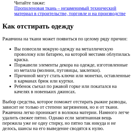
Читайте также:
Пропиленовая ткань – незаменимый технический
материал в строительстве, торговле и на производстве
Как отстирать одежду
Ржавчина на ткани может появиться по целому ряду причин:
Вы повесили мокрую одежду на металлическую
проволоку или батарею, на которой местами облупилась
краска.
Поржавели элементы декора на одежде, изготовленные
из металла (молнии, пуговицы, заклепки).
Причиной могут стать ключи или монетки, оставленные
в карманах брюк или куртки.
Ребенок съехал по ржавой горке или покатался на
качелях в новеньких джинсах.
Выбор средства, которое поможет отстирать рыжие разводы,
зависит не только от степени загрязнения, но и от ткани.
Ржавчина легко проникает в волокна материи. Намного легче
удалить свежее пятно. Однако если запятнанная вещь
пережила уже не одну стирку, но пятно так никуда и не
делось, шансы на его выведение сводятся к нулю.