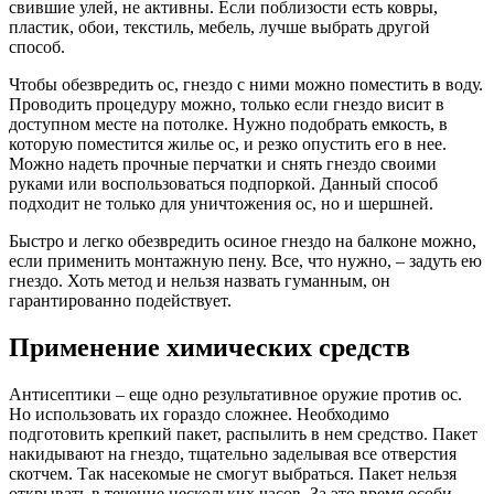
свившие улей, не активны. Если поблизости есть ковры,
пластик, обои, текстиль, мебель, лучше выбрать другой
способ.
Чтобы обезвредить ос, гнездо с ними можно поместить в воду.
Проводить процедуру можно, только если гнездо висит в
доступном месте на потолке. Нужно подобрать емкость, в
которую поместится жилье ос, и резко опустить его в нее.
Можно надеть прочные перчатки и снять гнездо своими
руками или воспользоваться подпоркой. Данный способ
подходит не только для уничтожения ос, но и шершней.
Быстро и легко обезвредить осиное гнездо на балконе можно,
если применить монтажную пену. Все, что нужно, – задуть ею
гнездо. Хоть метод и нельзя назвать гуманным, он
гарантированно подействует.
Применение химических средств
Антисептики – еще одно результативное оружие против ос.
Но использовать их гораздо сложнее. Необходимо
подготовить крепкий пакет, распылить в нем средство. Пакет
накидывают на гнездо, тщательно заделывая все отверстия
скотчем. Так насекомые не смогут выбраться. Пакет нельзя
открывать в течение нескольких часов. За это время особи