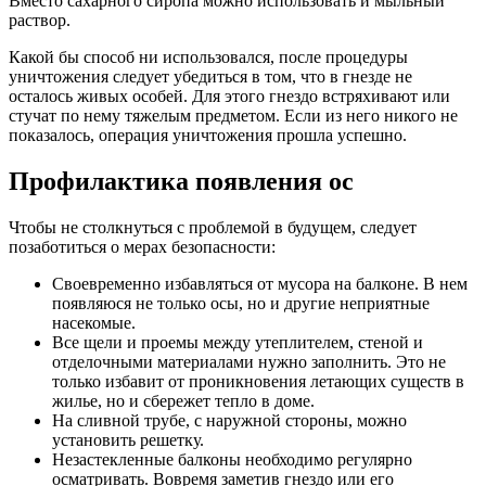
Вместо сахарного сиропа можно использовать и мыльный
раствор.
Какой бы способ ни использовался, после процедуры
уничтожения следует убедиться в том, что в гнезде не
осталось живых особей. Для этого гнездо встряхивают или
стучат по нему тяжелым предметом. Если из него никого не
показалось, операция уничтожения прошла успешно.
Профилактика появления ос
Чтобы не столкнуться с проблемой в будущем, следует
позаботиться о мерах безопасности:
Своевременно избавляться от мусора на балконе. В нем
появляюся не только осы, но и другие неприятные
насекомые.
Все щели и проемы между утеплителем, стеной и
отделочными материалами нужно заполнить. Это не
только избавит от проникновения летающих существ в
жилье, но и сбережет тепло в доме.
На сливной трубе, с наружной стороны, можно
установить решетку.
Незастекленные балконы необходимо регулярно
осматривать. Вовремя заметив гнездо или его