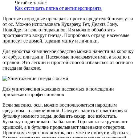
Читайте также:
Как отстирать пятна от антиперспиранта
Простые огородные препараты против вредителей помогут и
от ос. Можно использовать Кукарачу, Гет, Дельта-Зону.
Подойдет и гель от тараканов. Им можно обработать
пространство вокруг гнезда. Попробовав отраву, насекомые
принесут ее домой, заразив матку и личинки.
Для удобства химическое средство можно нанести на корочку
от арбуза или дыни. Насекомые полакомятся ими, а заодно и
отравой. Это легкий и простой способ избавиться от осиного
гнезда на балконе.
Для уничтожения жалящих насекомых в помещении
привлекают профессионалов
Если завелись осы, можно воспользоваться народным
средством – сладкой водой. Следует налить в пластиковую
бутылку немного воды, добавить сахар, все взболтать.
Бутылку подвешивают на балконе. Горлышко закручивают
крышкой, а в бутылке проделывают маленькие отверстия.
Проникнув через них внутрь, осы уже не смогут выбраться.