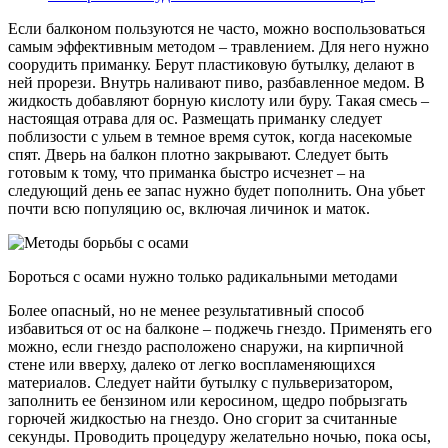
Если балконом пользуются не часто, можно воспользоваться
самым эффективным методом – травлением. Для него нужно
соорудить приманку. Берут пластиковую бутылку, делают в
ней прорези. Внутрь наливают пиво, разбавленное медом. В
жидкость добавляют борную кислоту или буру. Такая смесь –
настоящая отрава для ос. Размещать приманку следует
поблизости с ульем в темное время суток, когда насекомые
спят. Дверь на балкон плотно закрывают. Следует быть
готовым к тому, что приманка быстро исчезнет – на
следующий день ее запас нужно будет пополнить. Она убьет
почти всю популяцию ос, включая личинок и маток.
Бороться с осами нужно только радикальными методами
Более опасный, но не менее результативный способ
избавиться от ос на балконе – поджечь гнездо. Применять его
можно, если гнездо расположено снаружи, на кирпичной
стене или вверху, далеко от легко воспламеняющихся
материалов. Следует найти бутылку с пульверизатором,
заполнить ее бензином или керосином, щедро побрызгать
горючей жидкостью на гнездо. Оно сгорит за считанные
секунды. Проводить процедуру желательно ночью, пока осы,