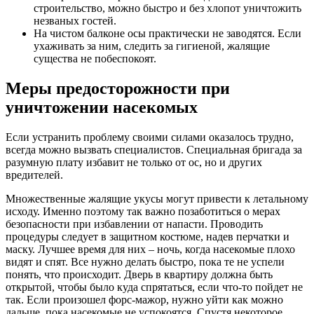
строительство, можно быстро и без хлопот уничтожить
незваных гостей.
На чистом балконе осы практически не заводятся. Если
ухаживать за ним, следить за гигиеной, жалящие
существа не побеспокоят.
Меры предосторожности при
уничтожении насекомых
Если устранить проблему своими силами оказалось трудно,
всегда можно вызвать специалистов. Специальная бригада за
разумную плату избавит не только от ос, но и других
вредителей.
Множественные жалящие укусы могут привести к летальному
исходу. Именно поэтому так важно позаботиться о мерах
безопасности при избавлении от напасти. Проводить
процедуры следует в защитном костюме, надев перчатки и
маску. Лучшее время для них – ночь, когда насекомые плохо
видят и спят. Все нужно делать быстро, пока те не успели
понять, что происходит. Дверь в квартиру должна быть
открытой, чтобы было куда спрятаться, если что-то пойдет не
так. Если произошел форс-мажор, нужно уйти как можно
дальше, пока насекомые не успокоятся. Спустя некоторое