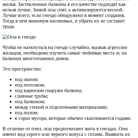
жилья. Застекленные балконы в его качестве подходят как
нельзя лучше. Зимой осы спят, а активизируются весной.
Лучше всего, если гнездо обнаружено в момент создания.
Тогда в нем минимум насекомых, и убрать их не составит
труда.
Чтобы не наткнуться на гнездо случайно, вызвав агрессию
жильцов, необходимо изучить самые любимые места ос на
балконах многоэтажных домов.
Это пространство:
под окном;
под потолком;
под карнизом снаружи балкона;
сливные трубы;
под балконом;
между стеной и отделочными материалами;
под полом;
в горах мусора, которые обычно скапливаются годами.
В отличие от пчел, осы предпочитают жить в гнездах. Они
имеют вид серого или черного конуса с сотами. Выявить их