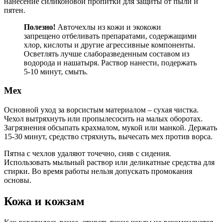
нанесение силиконовой пропитки для защиты от пыли и
пятен.
Полезно!
Авточехлы из кожи и экокожи
запрещено отбеливать препаратами, содержащими
хлор, кислоты и другие агрессивные компоненты.
Осветлять лучше слаборазведенным составом из
водорода и нашатыря. Раствор нанести, подержать
5-10 минут, смыть.
Мех
Основной уход за ворсистым материалом – сухая чистка.
Чехол вытряхнуть или пропылесосить на малых оборотах.
Загрязнения обсыпать крахмалом, мукой или манкой. Держать
15-30 минут, средство стряхнуть, вычесать мех против ворса.
Пятна с чехлов удаляют точечно, сняв с сидения.
Использовать мыльный раствор или деликатные средства для
стирки. Во время работы нельзя допускать промокания
основы.
Кожа и кожзам