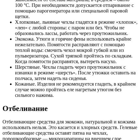
100 °C. При необходимости допускается отпаривание с
помощью парогенератора или специальной паровой
щетки.
Хлопковые, льняные чехлы гладятся в режиме «хлопок»,
«лен» с любой стороны: с паром или без. Чтобы не
образовались лассы, работать через проутюжильник.
Экокожа. Утюги и горячие фены использовать крайне
нежелательно. Помятости расправляют с помощью
теплой воды: смочить чехол мокрой губкой или из
пульверизатора. Сухой тряпкой пройтись по складкам.
Когда помятости расправятся, вытереть насухо.
Шерстяные. Чехлы гладить через проутюжильник с
изнанки в режиме «шерсть». После утюжки оставить на
полчаса, затем надеть на сиденья.
Кожаные. Изделия не рекомендуется гладить, в крайнем
случае можно пройтись еле нагретым утюгом без
сильного нажима.
Отбеливание
Отбеливающие средства для экокожи, натуральной и кожзама
использовать нельзя. Это касается и хлорных средств. Гелевые
отбеливающие средства оставят пятна на чехлах,
порошкообразные — микроцарапины на внешнем слое