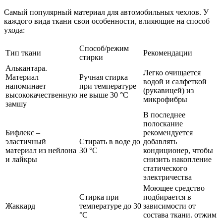
Самый популярный материал для автомобильных чехлов. У
каждого вида ткани свои особенности, влияющие на способ
ухода:
Способ/режим
Тип ткани
Рекомендации
стирки
Алькантара.
Легко очищается
Материал
Ручная стирка
водой и салфеткой
напоминает
при температуре
(рукавицей) из
высококачественную
не выше 30 °C
микрофибры
замшу
В последнее
полоскание
Бифлекс –
рекомендуется
эластичный
Стирать в воде до
добавлять
материал из нейлона
30 °C
кондиционер, чтобы
и лайкры
снизить накопление
статического
электричества
Моющее средство
Стирка при
подбирается в
Жаккард
температуре до 30
зависимости от
°C
состава ткани. отжим