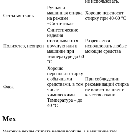
не использовать.
Ручная и
машинная стирка
Хорошо переносит
Сетчатая ткань
на режиме:
стирку при 40-60 °C
«Синтетика»
Синтетические
изделия
отстирываются
Разрешается
Полиэстер, неопрен
вручную или в
использовать любые
машинке при
моющие средства
температуре до 60
°С
Хорошо
переносит стирку
с обычными
При соблюдении
средствами, в том
рекомендаций стирка
Флок
числе
не влияет на цвет и
химическими.
качество ткани
Температура – до
40 °C
Мех
Меховые чехлы стирать нельзя вообще, а в машинке тем