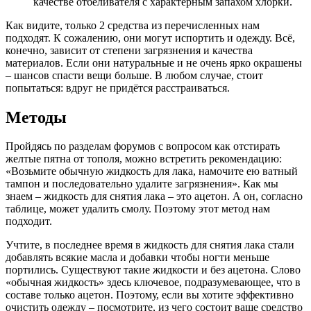
качестве отбеливателя с характерным запахом хлорки.
Как видите, только 2 средства из перечисленных нам
подходят. К сожалению, они могут испортить и одежду. Всё,
конечно, зависит от степени загрязнения и качества
материалов. Если они натуральные и не очень ярко окрашены
– шансов спасти вещи больше. В любом случае, стоит
попытаться: вдруг не придётся расстраиваться.
Методы
Пройдясь по разделам форумов с вопросом как отстирать
желтые пятна от тополя, можно встретить рекомендацию:
«Возьмите обычную жидкость для лака, намочите ею ватный
тампон и последовательно удалите загрязнения». Как мы
знаем – жидкость для снятия лака – это ацетон. А он, согласно
таблице, может удалить смолу. Поэтому этот метод нам
подходит.
Учтите, в последнее время в жидкость для снятия лака стали
добавлять всякие масла и добавки чтобы ногти меньше
портились. Существуют такие жидкости и без ацетона. Слово
«обычная жидкость» здесь ключевое, подразумевающее, что в
составе только ацетон. Поэтому, если вы хотите эффективно
очистить одежду – посмотрите, из чего состоит ваше средство