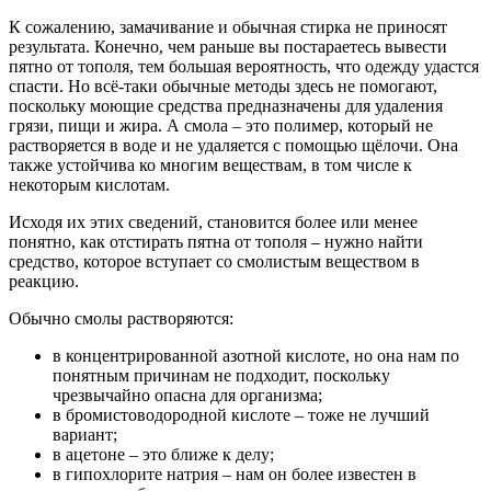
К сожалению, замачивание и обычная стирка не приносят
результата. Конечно, чем раньше вы постараетесь вывести
пятно от тополя, тем большая вероятность, что одежду удастся
спасти. Но всё-таки обычные методы здесь не помогают,
поскольку моющие средства предназначены для удаления
грязи, пищи и жира. А смола – это полимер, который не
растворяется в воде и не удаляется с помощью щёлочи. Она
также устойчива ко многим веществам, в том числе к
некоторым кислотам.
Исходя их этих сведений, становится более или менее
понятно, как отстирать пятна от тополя – нужно найти
средство, которое вступает со смолистым веществом в
реакцию.
Обычно смолы растворяются:
в концентрированной азотной кислоте, но она нам по
понятным причинам не подходит, поскольку
чрезвычайно опасна для организма;
в бромистоводородной кислоте – тоже не лучший
вариант;
в ацетоне – это ближе к делу;
в гипохлорите натрия – нам он более известен в