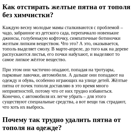
Как отстирать желтые пятна от тополя
без химчистки?
Каждую весну молодые мамы сталкиваются с проблемой –
чадо, забранное из детского сада, перепачкало новенькие
джинсы, голубенькую кофточку, симпатичные ботиночки
желтым липким веществом. Что это? А это, оказывается,
тополь выделяет смолу. В марте-апреле, до того как на дереве
распускаются листья, его почки набухают, и выделяют то
самое липкое жёлтое вещество.
При этом они частично опадают, попадая на тротуары,
парковые лавочки, автомобили. А дальше они попадают на
одежду и обувь, особенно играющих на улице детей. Жёлтые
пятна от почек тополя доставляю в это время много
неприятностей, потому что от них трудно избавиться.
Конечно, с автомобиля их легче убрать – для этого
существуют специальные средства, а вот вещи так страдают,
что хоть их выбрось.
Почему так трудно удалить пятна от
тополя на одежде?