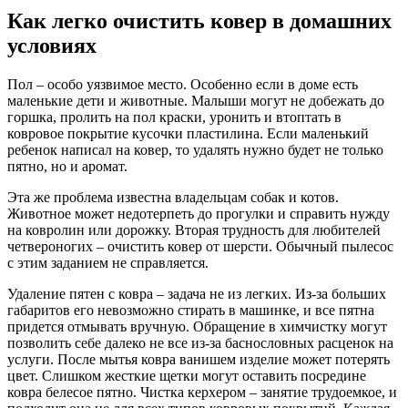
Как легко очистить ковер в домашних
условиях
Пол – особо уязвимое место. Особенно если в доме есть
маленькие дети и животные. Малыши могут не добежать до
горшка, пролить на пол краски, уронить и втоптать в
ковровое покрытие кусочки пластилина. Если маленький
ребенок написал на ковер, то удалять нужно будет не только
пятно, но и аромат.
Эта же проблема известна владельцам собак и котов.
Животное может недотерпеть до прогулки и справить нужду
на ковролин или дорожку. Вторая трудность для любителей
четвероногих – очистить ковер от шерсти. Обычный пылесос
с этим заданием не справляется.
Удаление пятен с ковра – задача не из легких. Из-за больших
габаритов его невозможно стирать в машинке, и все пятна
придется отмывать вручную. Обращение в химчистку могут
позволить себе далеко не все из-за баснословных расценок на
услуги. После мытья ковра ванишем изделие может потерять
цвет. Слишком жесткие щетки могут оставить посредине
ковра белесое пятно. Чистка керхером – занятие трудоемкое, и