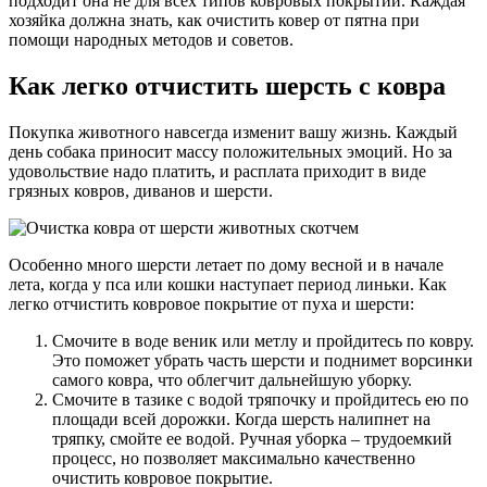
подходит она не для всех типов ковровых покрытий. Каждая
хозяйка должна знать, как очистить ковер от пятна при
помощи народных методов и советов.
Как легко отчистить шерсть с ковра
Покупка животного навсегда изменит вашу жизнь. Каждый
день собака приносит массу положительных эмоций. Но за
удовольствие надо платить, и расплата приходит в виде
грязных ковров, диванов и шерсти.
Особенно много шерсти летает по дому весной и в начале
лета, когда у пса или кошки наступает период линьки. Как
легко отчистить ковровое покрытие от пуха и шерсти:
Смочите в воде веник или метлу и пройдитесь по ковру.
Это поможет убрать часть шерсти и поднимет ворсинки
самого ковра, что облегчит дальнейшую уборку.
Смочите в тазике с водой тряпочку и пройдитесь ею по
площади всей дорожки. Когда шерсть налипнет на
тряпку, смойте ее водой. Ручная уборка – трудоемкий
процесс, но позволяет максимально качественно
очистить ковровое покрытие.