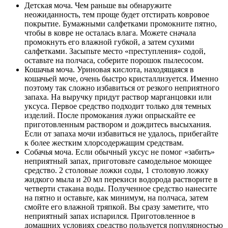
Детская моча. Чем раньше вы обнаружите
неожиданность, тем проще будет отстирать ковровое
покрытие. Бумажными салфетками промокните пятно,
чтобы в ковре не осталась влага. Можете сначала
промокнуть его влажной губкой, а затем сухими
салфетками. Засыпьте место «преступления» содой,
оставьте на полчаса, соберите порошок пылесосом.
Кошачья моча. Уриновая кислота, находящаяся в
кошачьей моче, очень быстро кристаллизуется. Именно
поэтому так сложно избавиться от резкого неприятного
запаха. На выручку придут раствор марганцовки или
уксуса. Первое средство подходит только для темных
изделий. После промокания лужи опрыскайте ее
приготовленным раствором и дождитесь высыхания.
Если от запаха мочи избавиться не удалось, прибегайте
к более жестким хлорсодержащим средствам.
Собачья моча. Если обычный уксус не помог «забить»
неприятный запах, приготовьте самодельное моющее
средство. 2 столовые ложки соды, 1 столовую ложку
жидкого мыла и 20 мл перекиси водорода растворите в
четверти стакана воды. Полученное средство нанесите
на пятно и оставьте, как минимум, на полчаса, затем
смойте его влажной тряпкой. Вы сразу заметите, что
неприятный запах испарился. Приготовленное в
домашних условиях средство пользуется популярностью