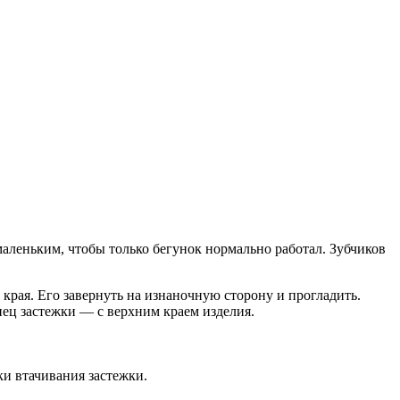
маленьким, чтобы только бегунок нормально работал. Зубчиков
 края. Его завернуть на изнаночную сторону и прогладить.
нец застежки — с верхним краем изделия.
ки втачивания застежки.