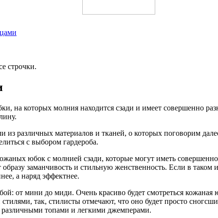
ицами
е строчки.
и
и, на которых молния находится сзади и имеет совершенно разн
лину.
 из различных материалов и тканей, о которых поговорим далее
елиться с выбором гардероба.
жаных юбок с молнией сзади, которые могут иметь совершенно л
 образу заманчивость и стильную женственность. Если в таком и
нее, а наряд эффектнее.
бой: от мини до миди. Очень красиво будет смотреться кожаная 
стилями, так, стилисты отмечают, что оно будет просто сногсши
с различными топами и легкими джемперами.