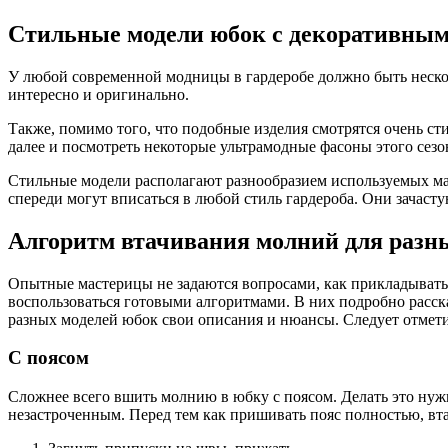
Стильные модели юбок с декоративным
У любой современной модницы в гардеробе должно быть нескол
интересно и оригинально.
Также, помимо того, что подобные изделия смотрятся очень ст
далее и посмотреть некоторые ультрамодные фасоны этого сезо
Стильные модели располагают разнообразием используемых мат
спереди могут вписаться в любой стиль гардероба. Они зачаст
Алгоритм втачивания молний для разн
Опытные мастерицы не задаются вопросами, как прикладывать з
воспользоваться готовыми алгоритмами. В них подробно расска
разных моделей юбок свои описания и нюансы. Следует отмети
С поясом
Сложнее всего вшить молнию в юбку с поясом. Делать это нуж
незастроченным. Перед тем как пришивать пояс полностью, вт