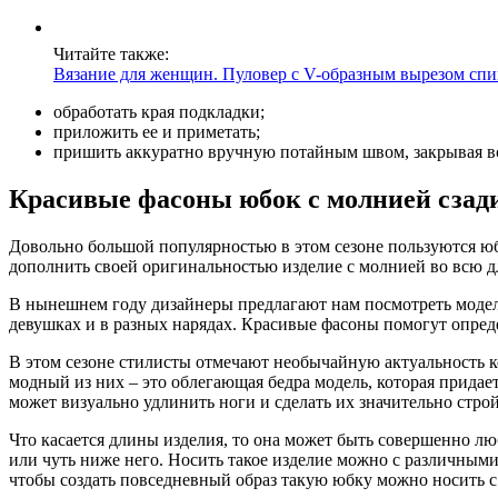
Читайте также:
Вязание для женщин. Пуловер с V-образным вырезом сп
обработать края подкладки;
приложить ее и приметать;
пришить аккуратно вручную потайным швом, закрывая вс
Красивые фасоны юбок с молнией сзад
Довольно большой популярностью в этом сезоне пользуются юбк
дополнить своей оригинальностью изделие с молнией во всю д
В нынешнем году дизайнеры предлагают нам посмотреть модели
девушках и в разных нарядах. Красивые фасоны помогут опред
В этом сезоне стилисты отмечают необычайную актуальность ко
модный из них – это облегающая бедра модель, которая придает
может визуально удлинить ноги и сделать их значительно строй
Что касается длины изделия, то она может быть совершенно лю
или чуть ниже него. Носить такое изделие можно с различными 
чтобы создать повседневный образ такую юбку можно носить 