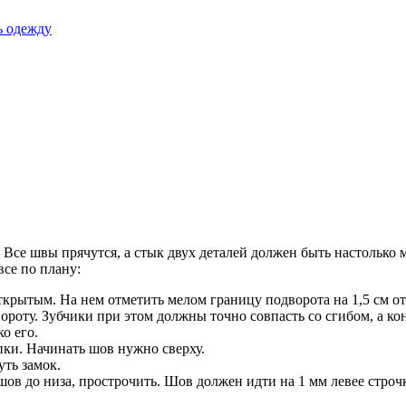
ь одежду
 Все швы прячутся, а стык двух деталей должен быть настолько 
все по плану:
ткрытым. На нем отметить мелом границу подворота на 1,5 см от
роту. Зубчики при этом должны точно совпасть со сгибом, а ко
о его.
ки. Начинать шов нужно сверху.
уть замок.
ов до низа, прострочить. Шов должен идти на 1 мм левее строч