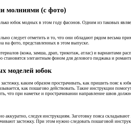
и молниями (с фото)
ько юбок модных в этом году фасонов. Одним из таковых являет
ильно следует отметить и то, что они обладают рядом весьма при
на на фото, представленных в этом выпуске.
ериалов (кожа, замша, драп, трикотаж, атлас) и вариантами ра
ую становятся элегантным фоном для делового пиджака и романти
ых моделей юбок
астежку, каким образом прострачивать, как пришить пояс к юбке
зывается, как пошагово действовать. Такие инструкции помогут 
ть, что при наметке и прострачивании направление швов должно
но аккуратно, следуя инструкциям. Заготовку пояса складываю
ачивают застежку. При этом нужно следовать пошаговой инстру