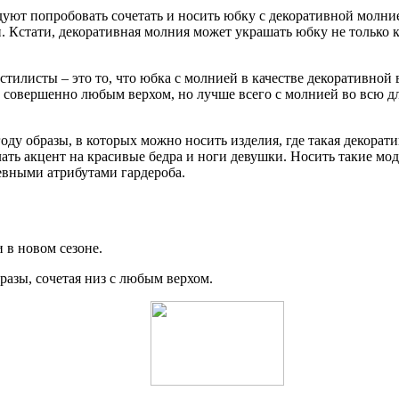
ют попробовать сочетать и носить юбку с декоративной молние
. Кстати, декоративная молния может украшать юбку не только к
илисты – это то, что юбка с молнией в качестве декоративной 
 совершенно любым верхом, но лучше всего с молнией во всю д
оду образы, в которых можно носить изделия, где такая декорат
лать акцент на красивые бедра и ноги девушки. Носить такие мо
невными атрибутами гардероба.
 в новом сезоне.
разы, сочетая низ с любым верхом.