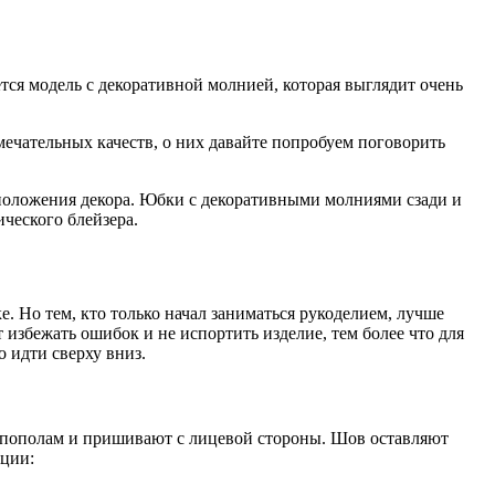
ся модель с декоративной молнией, которая выглядит очень
мечательных качеств, о них давайте попробуем поговорить
сположения декора. Юбки с декоративными молниями сзади и
ческого блейзера.
. Но тем, кто только начал заниматься рукоделием, лучше
избежать ошибок и не испортить изделие, тем более что для
 идти сверху вниз.
т пополам и пришивают с лицевой стороны. Шов оставляют
кции: