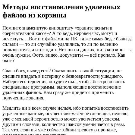
Методы восстановления удаленных
файлов из корзины
Помните знаменитую киноцитату «храните деньги в
сберегательной кассе»? А то ведь, неровен час, могут и
исчезнуть… Вот и с файлами на ПК, та же самая беда: были да
сплыли — то ли случайно удалились, то ли по велению
пользователя, а итог один. Нет ни на дисках, ни в корзине — а
очень нужны. Фото, видео, документы — всё пропало. Как
быть?
Слава богу, выход есть! Оказавшись в такой ситуации, не
спешите впадать в истерику о безвозвратности ушедшего.
Наберитесь терпения, остудите пыл, чтобы быстро освоить
специальные программы, выполняющие восстановление
удалённых файлов. Вам сразу же придётся применять
полученные знания.
Медлить ни в коем случае нельзя, ибо попытка восстановить
утраченные данные, осуществляемая через день-два, неделю,
уже с меньшей вероятностью может увенчаться успехом.
Другими словами, количество шансов уменьшается в разы.
Так что, если вы уже сейчас забили тревогу о пропаже,