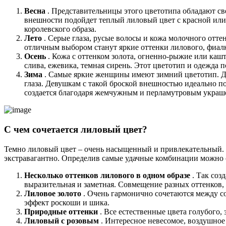
Весна
. Представительницы этого цветотипа обладают св
внешности подойдет теплый лиловый цвет с красной ил
королевского образа.
Лето
. Серые глаза, русые волосы и кожа молочного отте
отличным выбором станут яркие оттенки лилового, фиалк
Осень
. Кожа с оттенком золота, огненно-рыжие или каш
слива, ежевика, темная сирень. Этот цветотип и одежда
Зима
. Самые яркие женщины имеют зимний цветотип. Для
глаза. Девушкам с такой броской внешностью идеально п
создается благодаря жемчужным и перламутровым украш
С чем сочетается лиловый цвет?
Темно лиловый цвет – очень насыщенный и привлекательный. Л
экстравагантно. Определив самые удачные комбинации можно 
Несколько оттенков лилового в одном образе
. Так соз
выразительная и заметная. Совмещение разных оттенков, о
Лиловое золото
. Очень гармонично сочетаются между со
эффект роскоши и шика.
Природные оттенки
. Все естественные цвета голубого,
Лиловый с розовым
. Интересное невесомое, воздушное