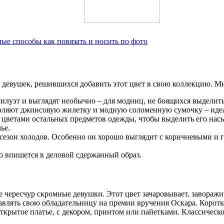
ые способы как повязать и носить по фото
 девушек, решившихся добавить этот цвет в свою коллекцию. Мн
 силуэт и выглядят необычно – для модниц, не боящихся выдели
бавляют джинсовую жилетку и модную соломенную сумочку – идеа
цветами остальных предметов одежды, чтобы выделить его насы
ье.
 сезон холодов. Особенно он хорошо выглядит с коричневыми и
о впишется в деловой сдержанный образ.
 чересчур скромные девушки. Этот цвет зачаровывает, заворажив
авлять свою обладательницу на премии вручения Оскара. Коротк
 открытое платье, с декором, принтом или пайетками. Классиче