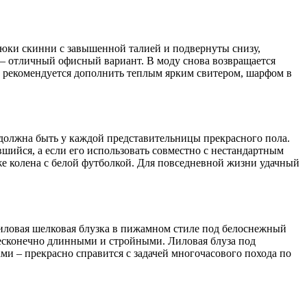
рюки скинни с завышенной талией и подвернуты снизу,
 – отличный офисный вариант. В моду снова возвращается
а, рекомендуется дополнить теплым ярким свитером, шарфом в
должна быть у каждой представительницы прекрасного пола.
шийся, а если его использовать совместно с нестандартным
же колена с белой футболкой. Для повседневной жизни удачный
лиловая шелковая блузка в пижамном стиле под белоснежный
бесконечно длинными и стройными. Лиловая блуза под
и – прекрасно справится с задачей многочасового похода по