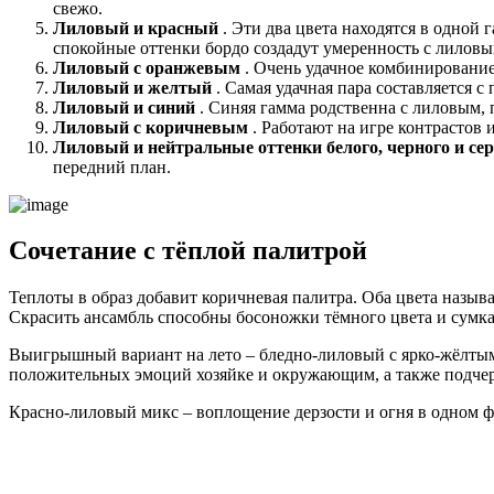
свежо.
Лиловый и красный
. Эти два цвета находятся в одной
спокойные оттенки бордо создадут умеренность с лиловы
Лиловый с оранжевым
. Очень удачное комбинирование
Лиловый и желтый
. Самая удачная пара составляется 
Лиловый и синий
. Синяя гамма родственна с лиловым, 
Лиловый с коричневым
. Работают на игре контрастов 
Лиловый и нейтральные оттенки белого, черного и сер
передний план.
Сочетание с тёплой палитрой
Теплоты в образ добавит коричневая палитра. Оба цвета назы
Скрасить ансамбль способны босоножки тёмного цвета и сумка 
Выигрышный вариант на лето – бледно-лиловый с ярко-жёлтым
положительных эмоций хозяйке и окружающим, а также подчер
Красно-лиловый микс – воплощение дерзости и огня в одном 