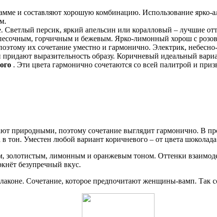
 гамме и составляют хорошую комбинацию. Использование ярко-а
м.
. Светлый персик, яркий апельсин или коралловый – лучшие отте
с песочным, горчичным и бежевым. Ярко-лимонный хорош с розов
поэтому их сочетание уместно и гармонично. Электрик, небесно
и придают выразительность образу. Коричневый идеальный вариан
ого
. Эти цвета гармонично сочетаются со всей палитрой и приз
вают природными, поэтому сочетание выглядит гармонично. В пр
в тон. Уместен любой вариант коричневого – от цвета шоколада 
, золотистым, лимонным и оранжевым тоном. Оттенки взаимодей
кнёт безупречный вкус.
флаконе. Сочетание, которое предпочитают женщины-вамп. Так 