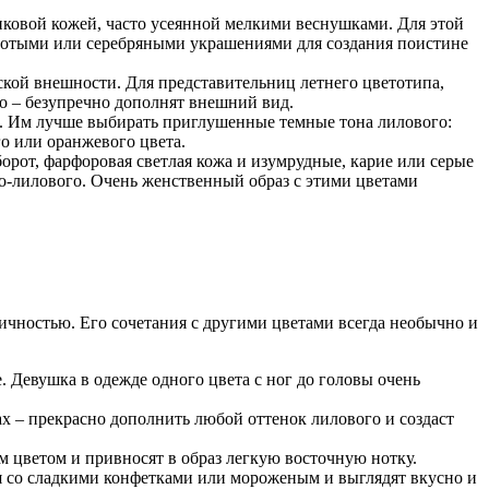
ковой кожей, часто усеянной мелкими веснушками. Для этой
лотыми или серебряными украшениями для создания поистине
ской внешности. Для представительниц летнего цветотипа,
ро – безупречно дополнят внешний вид.
и. Им лучше выбирать приглушенные темные тона лилового:
о или оранжевого цвета.
рот, фарфоровая светлая кожа и изумрудные, карие или серые
но-лилового. Очень женственный образ с этими цветами
чностью. Его сочетания с другими цветами всегда необычно и
е. Девушка в одежде одного цвета с ног до головы очень
х – прекрасно дополнить любой оттенок лилового и создаст
м цветом и привносят в образ легкую восточную нотку.
я со сладкими конфетками или мороженым и выглядят вкусно и