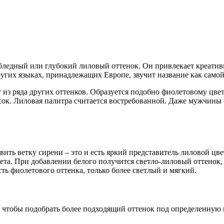
бледный или глубокий лиловый оттенок. Он привлекает креатив
угих языках, принадлежащих Европе, звучит название как самой 
т из ряда других оттенков. Образуется подобно фиолетовому цве
ок. Лиловая палитра считается востребованной. Даже мужчины 
вить ветку сирени – это и есть яркий представитель лиловой цв
вета. При добавлении белого получится светло-лиловый оттенок
ть фиолетового оттенка, только более светлый и мягкий.
го, чтобы подобрать более подходящий оттенок под определенну