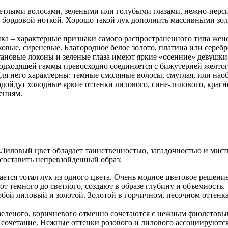
етлыми волосами, зелеными или голубыми глазами, нежно-перси
и бордовой ноткой. Хорошо такой лук дополнить массивными зо
нка – характерные признаки самого распространенного типа жен
овые, сиреневые. Благородное белое золото, платина или сереб
тановые локоны и зеленые глаза имеют яркие «осенние» девушк
 подходящей гаммы превосходно соединяется с бижутерией желтог
 него характерны: темные смоляные волосы, смуглая, или наобо
одойдут холодные яркие оттенки лилового, сине-лилового, крас
ениям.
иловый цвет обладает таинственностью, загадочностью и мисти
составить непревзойденный образ:
дается тотал лук из одного цвета. Очень модное цветовое решени
т темного до светлого, создают в образе глубину и объемность.
бой лиловый и золотой. Золотой в горчичном, песочном оттенка
 зеленого, коричневого отменно сочетаются с нежным фиолетовы
 сочетание. Нежные оттенки розового и лилового ассоциируютс