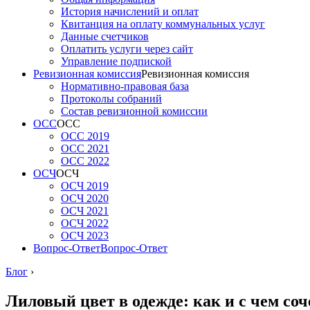
История начислений и оплат
Квитанция на оплату коммунальных услуг
Данные счетчиков
Оплатить услуги через сайт
Управление подпиской
Ревизионная комиссия
Ревизионная комиссия
Нормативно-правовая база
Протоколы собраний
Состав ревизионной комиссии
ОСС
ОСС
ОСС 2019
ОСС 2021
ОСС 2022
ОСЧ
ОСЧ
ОСЧ 2019
ОСЧ 2020
ОСЧ 2021
ОСЧ 2022
ОСЧ 2023
Вопрос-Ответ
Вопрос-Ответ
Блог
›
Лиловый цвет в одежде: как и с чем соч