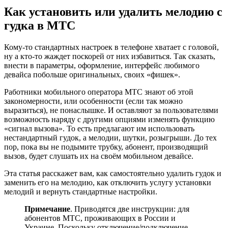
Как установить или удалить мелодию с
гудка в МТС
Кому-то стандартных настроек в телефоне хватает с головой,
ну а кто-то жаждет поскорей от них избавиться. Так сказать,
внести в параметры, оформление, интерфейс любимого
девайса побольше оригинальных, своих «фишек».
Работники мобильного оператора МТС знают об этой
закономерности, или особенности (если так можно
выразиться), не понаслышке. И оставляют за пользователями
возможность наряду с другими опциями изменять функцию
«сигнал вызова». То есть предлагают им использовать
нестандартный гудок, а мелодии, шутки, розыгрыши. До тех
пор, пока вы не подымите трубку, абонент, производящий
вызов, будет слушать их на своём мобильном девайсе.
Эта статья расскажет вам, как самостоятельно удалить гудок и
заменить его на мелодию, как отключить услугу установки
мелодий и вернуть стандартные настройки.
Примечание
. Приводятся две инструкции: для
абонентов МТС, проживающих в России и
Украине. Поскольку отключение/подключение