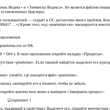
тник Яндекс» и «Элементы Яндекса». Не является файлом опер
 установленных браузерах.
 пользователей — создаёт в ОС достаточно много проблем. Ко
0417 …») Кроме того, под «praetorian.exe» маскируются некото
.
aetorian.exe из ПК.
ift + Del»). В окне приложения откройте вкладку «Процессы».
тствия «praetorian». Если таковой найдётся: выделите его кур
е» узнайте, где находится файл «praetorian».
апок), скопируйте его в блокнот, чтобы не забыть.
, откройте контекстное меню и выберите «Завершить процесс».
путь, указанный в свойствах). Выделите его, откройте контекст