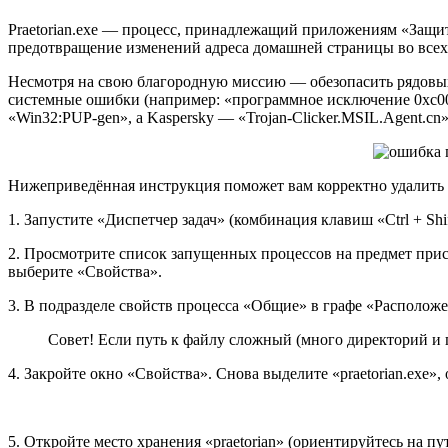
Praetorian.exe — процесс, принадлежащий приложениям «Защи
предотвращение изменений адреса домашней страницы во всех
Несмотря на свою благородную миссию — обезопасить рядовых
системные ошибки (например: «программное исключение 0xc000
«Win32:PUP-gen», а Kaspersky — «Trojan-Clicker.MSIL.Agent.cn»
Нижеприведённая инструкция поможет вам корректно удалить pr
1. Запустите «Диспетчер задач» (комбинация клавиш «Ctrl + Sh
2. Просмотрите список запущенных процессов на предмет прису
выберите «Свойства».
3. В подразделе свойств процесса «Общие» в графе «Расположени
Совет! Если путь к файлу сложный (много директорий и п
4. Закройте окно «Свойства». Снова выделите «praetorian.exe»
5. Откройте место хранения «praetorian» (ориентируйтесь на 