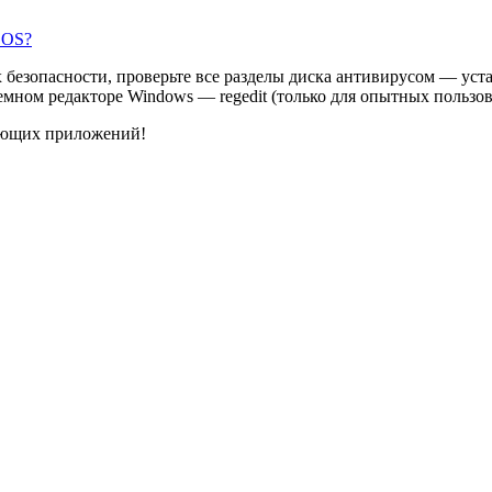
 OS?
х безопасности, проверьте все разделы диска антивирусом — у
емном редакторе Windows — regedit (только для опытных пользов
чающих приложений!