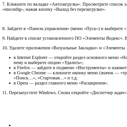
7. Кликните по вкладке «Автозагрузка». Просмотрите список эле
«msсonfig», нажав кнопку «Выход без перезагрузки».
8. Зайдите в «Панель управления» (меню «Пуск») и выберите 
9. Найдите в списке установленного ПО «Элементы Яндекс». В
10. Удалите приложения «Визуальные Закладки» и «Элементы …
в Internet Explorer — откройте раздел основного меню 
нему и выберите опцию «Удалить»;
в Firefox — зайдите в подменю «Инструменты» и нажмит
в Google Chrome — кликните иконку меню (значок — «тр
«Поиск…», «Стартовая…» и т.д;
в Opera — раздел главного меню «Расширения».
11. Перезапустите Windows. Снова откройте «Диспетчер задач»: