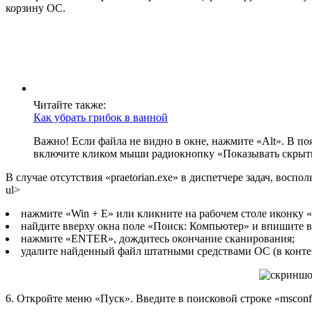
корзину ОС.
Читайте также:
Как убрать грибок в ванной
Важно! Если файла не видно в окне, нажмите «Alt». В п
включите кликом мыши радиокнопку «Показывать скрыты
В случае отсутствия «praetorian.exe» в диспетчере задач, восп
ul>
нажмите «Win + E» или кликните на рабочем столе иконку
найдите вверху окна поле «Поиск: Компьютер» и впишите в н
нажмите «ENTER», дождитесь окончание сканирования;
удалите найденный файл штатными средствами ОС (в конте
6. Откройте меню «Пуск». Введите в поисковой строке «msсonf