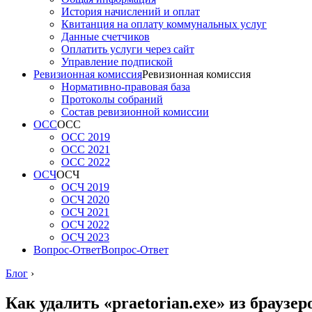
История начислений и оплат
Квитанция на оплату коммунальных услуг
Данные счетчиков
Оплатить услуги через сайт
Управление подпиской
Ревизионная комиссия
Ревизионная комиссия
Нормативно-правовая база
Протоколы собраний
Состав ревизионной комиссии
ОСС
ОСС
ОСС 2019
ОСС 2021
ОСС 2022
ОСЧ
ОСЧ
ОСЧ 2019
ОСЧ 2020
ОСЧ 2021
ОСЧ 2022
ОСЧ 2023
Вопрос-Ответ
Вопрос-Ответ
Блог
›
Как удалить «praetorian.exe» из браузе