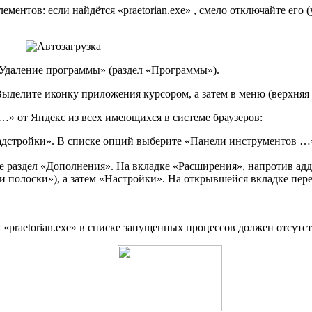
ментов: если найдётся «praetorian.exe» , смело отключайте его 
«Удаление программы» (раздел «Программы»).
ыделите иконку приложения курсором, а затем в меню (верхняя 
» от Яндекс из всех имеющихся в системе браузеров:
«Надстройки». В списке опций выберите «Панели инструментов …
е раздел «Дополнения». На вкладке «Расширения», напротив ад
и полоски»), а затем «Настройки». На открывшейся вкладке пер
 «praetorian.exe» в списке запущенных процессов должен отсутст