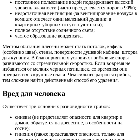
постоянное пользование водой поддерживает высокий
уровень влажности (часто преодолевается порог в 90%);
недостаточная вентиляция (за вентилирование воздуха в
комнате отвечает один маленький душник; в
квартирных уборных отсутствуют окна);
полное отсутствие солнечного света;
частое образование конденсата.
Местом обитания плесени может стать потолок, кафель
(особенно швы), стены, поверхности душевой кабины, шторка
для купания. В благоприятных условиях грибковые споры
развиваются со стремительной скоростью. Если вовремя не
избавиться от мелких черных пятнышек, со временем они
превратятся в крупные очаги. Чем сильнее разросся грибок,
тем сложнее найти действенный способ его удаления.
Вред для человека
Существует три основных разновидности грибов:
синевы (не представляет опасности для квартир и
домов, образуется на древесине, в особенности на
сосне);
гниения (также представляет опасность только для
древесины, процесс гниения вследствие поражения