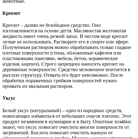
животные.
Креозот
Креозот – далеко не безобидное средство. Оно
изготавливается на основе дегтя. Маслянистая желтоватая
жидкость имеет очень резкий запах. В чистом виде креозот
лучше не использовать. Растворите его в спирте или эфире.
Полученным раствором можно обрабатывать только гладкие
плотные поверхности (стены, обложенные кафелем или
пластиковыми панелями, мебель, бетон, керамические
изделия, кирпич). Строго запрещено наносить креозот на
деревянные поверхности. Средство мгновенное впитается в
рыхлую структуру. Отмыть его будет невозможно. После
обработки пораженных грибком поверхностей нужно
промыть их мыльным раствором.
Уксус
Белый уксус (натуральный) – одно из народных средств,
помогающих избавиться от небольших очагов плесени. Этот
продукт незаменим в кулинарии и в быту. Опытные хозяйки
знают, что уксус помогает очистить многие поверхности от
загрязнений. Кислота помогает очистить ванную от