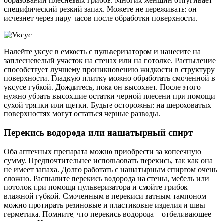
образований плесневых грибов. Многих женщин отпугивает
специфический резкий запах. Можете не переживать: он
исчезнет через пару часов после обработки поверхности.
Налейте уксус в емкость с пульверизатором и нанесите на
заплесневелый участок на стенах или на потолке. Распыление
способствует лучшему проникновению жидкости в структуру
поверхности. Гладкую плитку можно обработать смоченной в
уксусе губкой. Дождитесь, пока он высохнет. После этого
нужно убрать высохшие остатки черной плесени при помощи
сухой тряпки или щетки. Будьте осторожны: на шероховатых
поверхностях могут остаться черные разводы.
Перекись водорода или нашатырный спирт
Оба аптечных препарата можно приобрести за копеечную
сумму. Предпочтительнее использовать перекись, так как она
не имеет запаха. Долго работать с нашатырным спиртом очень
сложно. Распылите перекись водорода на стены, мебель или
потолок при помощи пульверизатора и смойте грибок
влажной губкой. Смоченным в перекиси ватным тампоном
можно протирать резиновые и пластиковые изделия и швы
герметика. Помните, что перекись водорода – отбеливающее