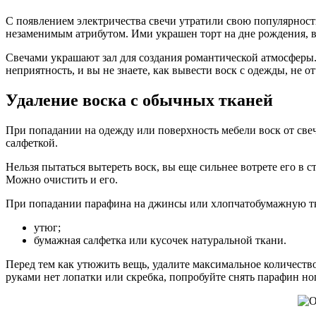
С появлением электричества свечи утратили свою популярность
незаменимым атрибутом. Ими украшен торт на дне рождения, в 
Свечами украшают зал для создания романтической атмосферы.
неприятность, и вы не знаете, как вывести воск с одежды, не о
Удаление воска с обычных тканей
При попадании на одежду или поверхность мебели воск от свеч
салфеткой.
Нельзя пытаться вытереть воск, вы еще сильнее вотрете его в
Можно очистить и его.
При попадании парафина на джинсы или хлопчатобумажную тка
утюг;
бумажная салфетка или кусочек натуральной ткани.
Перед тем как утюжить вещь, удалите максимальное количест
руками нет лопатки или скребка, попробуйте снять парафин ног