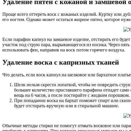
Удаление пятен с кожаной и замшевой 
Проще всего оттереть воск с кожаных изделий. Куртку или дуб
его ногтем. Однако может остаться жирное пятно, которое ну
Если парафин капнул на замшевое изделие, отстирать его буде
участок под струю пара, вырывающегося из носика. Через пять
использовать фен, направив на воск потом горячего воздуха.
Удаление воска с капризных тканей
Что делать, если воск капнул на шелковое или бархатное пла
Шелк нельзя скрести лопаткой, чтобы не повредить стру
большее количество приставшего парафина отпадет само 
вещь на 6 часов, а после постирайте с жидким порошком.
При попадании воска на бархат поможет спирт или скипи
будет отстирать вручную или в стиральной машине.
Обычные методы стирки не помогут отмыть восковое или парафи
прибегать к хитростям. При помощи описанных методов вы с л