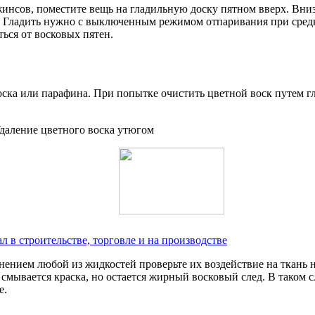
джинсов, поместите вещь на гладильную доску пятном вверх. Вн
и. Гладить нужно с выключенным режимом отпаривания при средн
ься от восковых пятен.
оска или парафина. При попытке очистить цветной воск путем 
 в строительстве, торговле и на производстве
нием любой из жидкостей проверьте их воздействие на ткань на
смывается краска, но остается жирный восковый след. В таком 
е.