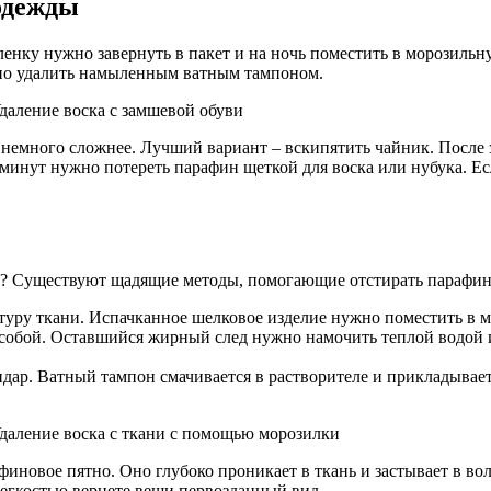
одежды
ленку нужно завернуть в пакет и на ночь поместить в морозильн
жно удалить намыленным ватным тампоном.
т немного сложнее. Лучший вариант – вскипятить чайник. После
 минут нужно потереть парафин щеткой для воска или нубука. Е
тье? Существуют щадящие методы, помогающие отстирать парафин
ктуру ткани. Испачканное шелковое изделие нужно поместить в
собой. Оставшийся жирный след нужно намочить теплой водой и 
дар. Ватный тампон смачивается в растворителе и прикладывает
новое пятно. Оно глубоко проникает в ткань и застывает в вол
егкостью вернете вещи первозданный вид.