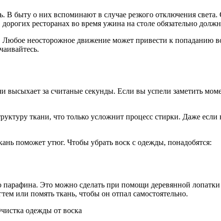
. В быту о них вспоминают в случае резкого отключения света.
дорогих ресторанах во время ужина на столе обязательно должн
 Любое неосторожное движение может привести к попаданию воск
тчаивайтесь.
и высыхает за считаные секунды. Если вы успели заметить момен
 структуру ткани, что только усложнит процесс стирки. Даже ес
нь поможет утюг. Чтобы убрать воск с одежды, понадобятся:
во парафина. Это можно сделать при помощи деревянной лопатк
тем или помять ткань, чтобы он отпал самостоятельно.