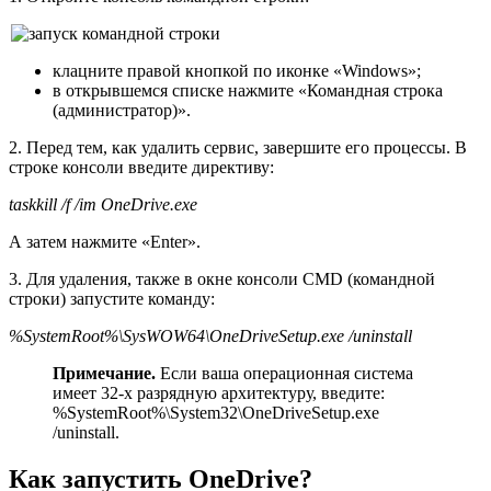
клацните правой кнопкой по иконке «Windows»;
в открывшемся списке нажмите «Командная строка
(администратор)».
2. Перед тем, как удалить сервис, завершите его процессы. В
строке консоли введите директиву:
taskkill /f /im OneDrive.exe
А затем нажмите «Enter».
3. Для удаления, также в окне консоли CMD (командной
строки) запустите команду:
%SystemRoot%\SysWOW64\OneDriveSetup.exe /uninstall
Примечание.
Если ваша операционная система
имеет 32-х разрядную архитектуру, введите:
%SystemRoot%\System32\OneDriveSetup.exe
/uninstall.
Как запустить OneDrive?