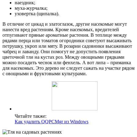
наездник;
муха-журчалка;
уховертка (щипалка).
В отличие от цикад и златоглазок, другие насекомые могут
нанести вред растениям. Кроме насекомых, вредителей
отпугивают пряные ароматные растения. В теплице между
рядами перца или томатов огородники советуют высаживать
петрушку, укроп или мяту. В розарии садовники высаживают
чабрец и лаванду. Они помогут не допустить появления
цветочной тли на кустах роз. Между овощными грядками
можно посадить чеснок или фенхель. А вот липа – приманка
для насекомых. Это дерево не следует сажать на участке рядом
с овощными и фруктовыми культурами.
Читайте также:
Как удалить QQPCMgr из Windows