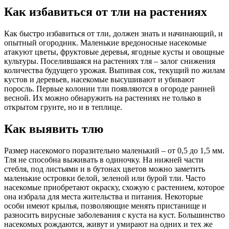
Как избавиться от тли на растениях
Как быстро избавиться от тли, должен знать и начинающий, и
опытный огородник. Маленькие вредоносные насекомые
атакуют цветы, фруктовые деревья, ягодные кусты и овощные
культуры. Поселившаяся на растениях тля – залог снижения
количества будущего урожая. Выпивая сок, текущий по жилам
кустов и деревьев, насекомые высушивают и убивают
поросль. Первые колонии тли появляются в огороде ранней
весной. Их можно обнаружить на растениях не только в
открытом грунте, но и в теплице.
Как выявить тлю
Размер насекомого поразительно маленький – от 0,5 до 1,5 мм.
Тля не способна выживать в одиночку. На нижней части
стебля, под листьями и в бутонах цветов можно заметить
маленькие островки белой, зеленой или бурой тли. Часто
насекомые приобретают окраску, схожую с растением, которое
она избрала для места жительства и питания. Некоторые
особи имеют крылья, позволяющие менять пристанище и
разносить вирусные заболевания с куста на куст. Большинство
насекомых рождаются, живут и умирают на одних и тех же