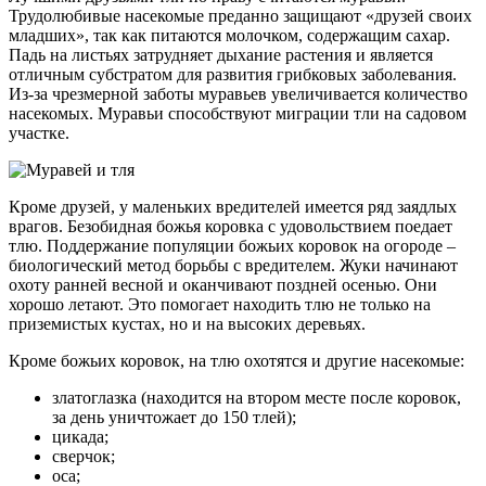
Трудолюбивые насекомые преданно защищают «друзей своих
младших», так как питаются молочком, содержащим сахар.
Падь на листьях затрудняет дыхание растения и является
отличным субстратом для развития грибковых заболевания.
Из-за чрезмерной заботы муравьев увеличивается количество
насекомых. Муравьи способствуют миграции тли на садовом
участке.
Кроме друзей, у маленьких вредителей имеется ряд заядлых
врагов. Безобидная божья коровка с удовольствием поедает
тлю. Поддержание популяции божьих коровок на огороде –
биологический метод борьбы с вредителем. Жуки начинают
охоту ранней весной и оканчивают поздней осенью. Они
хорошо летают. Это помогает находить тлю не только на
приземистых кустах, но и на высоких деревьях.
Кроме божьих коровок, на тлю охотятся и другие насекомые:
златоглазка (находится на втором месте после коровок,
за день уничтожает до 150 тлей);
цикада;
сверчок;
оса;