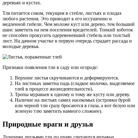
деревьях и кустах.
Тля питается соком, текущим в стебле, листьях и плодах
любого растения. Это приводит к его иссушению и
медленной гибели. Чем моложе куст или дерево, тем больший
шанс заметить на нем поселения вредителей. Тонкий хоботок
не способен прокусить одеревеневший стебель или толстый
лист. На дачном участке в первую очередь страдает рассада и
молодые деревья.
Признаки появления тли в саду или огороде:
Верхние листья скручиваются и деформируются.
На листиках заметна падь (сладкое молочко, выделяемое
тлей в процессе жизнедеятельности).
Тропы муравьев к одному и тому же кусту или дереву.
Наличие на листьях самих насекомых (островки бурой
или черной тли сразу бросаются в глаза, а вот белую или
зеленую тлю заметить намного сложнее).
Природные враги и друзья
Лучшими друзьями тли по праву считаются муравьи.