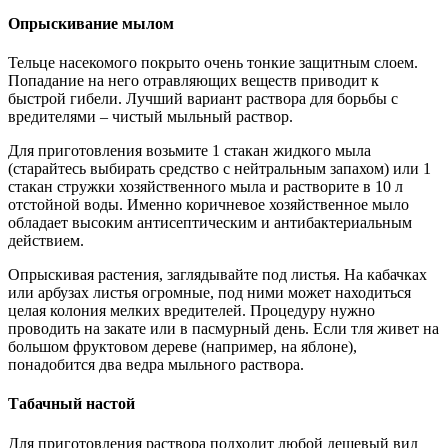
Опрыскивание мылом
Тельце насекомого покрыто очень тонкие защитным слоем.
Попадание на него отравляющих веществ приводит к
быстрой гибели. Лучший вариант раствора для борьбы с
вредителями – чистый мыльный раствор.
Для приготовления возьмите 1 стакан жидкого мыла
(старайтесь выбирать средство с нейтральным запахом) или 1
стакан стружки хозяйственного мыла и растворите в 10 л
отстойной воды. Именно коричневое хозяйственное мыло
обладает высоким антисептическим и антибактериальным
действием.
Опрыскивая растения, заглядывайте под листья. На кабачках
или арбузах листья огромные, под ними может находиться
целая колония мелких вредителей. Процедуру нужно
проводить на закате или в пасмурный день. Если тля живет на
большом фруктовом дереве (например, на яблоне),
понадобится два ведра мыльного раствора.
Табачный настой
Для приготовления раствора подходит любой дешевый вид