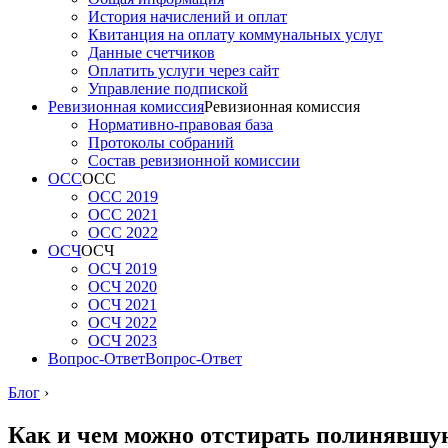
История начислений и оплат
Квитанция на оплату коммунальных услуг
Данные счетчиков
Оплатить услуги через сайт
Управление подпиской
Ревизионная комиссия
Ревизионная комиссия
Нормативно-правовая база
Протоколы собраний
Состав ревизионной комиссии
ОСС
ОСС
ОСС 2019
ОСС 2021
ОСС 2022
ОСЧ
ОСЧ
ОСЧ 2019
ОСЧ 2020
ОСЧ 2021
ОСЧ 2022
ОСЧ 2023
Вопрос-Ответ
Вопрос-Ответ
Блог
›
Как и чем можно отстирать полинявшу