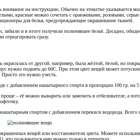
 внимание на инструкцию. Обычно на этикетке указывается мож
 белыми, красные можно сочетать с оранжевыми, розовыми, серы
диционеры для белья, предупреждающие окрашивание тканей.
ли, забыли и в итоге получили полинявшее бельё. Досадно, обидн
и отреагировать сразу.
ь окрасилась от другой, например, была жёлтой, белой, но пок
дус нужно поднять до 60С. При этом цвет вещей может потускне
 Просто это нужно учесть.
е с добавлением нашатырного спирта в пропорции 100 гр. на 5 
роще – её можно выварить или замочить в отбеливателе, а пот
кофточку.
нашатырным спиртом с добавлением перекиси водорода. Всего пе
окрашенных вещей или восстановители цвета. Можете использова
1), что пользоваться ими можно только в перчатках.