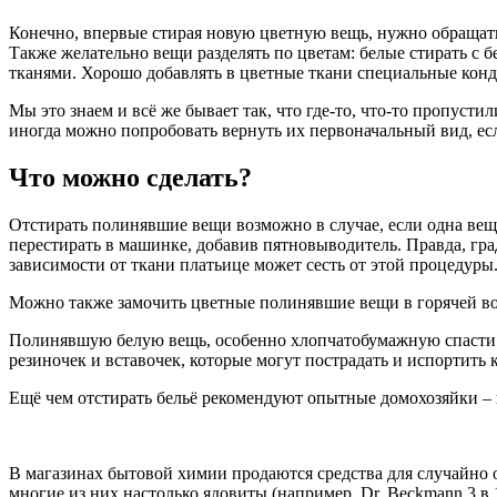
Конечно, впервые стирая новую цветную вещь, нужно обращать
Также желательно вещи разделять по цветам: белые стирать с
тканями. Хорошо добавлять в цветные ткани специальные кон
Мы это знаем и всё же бывает так, что где-то, что-то пропусти
иногда можно попробовать вернуть их первоначальный вид, есл
Что можно сделать?
Отстирать полинявшие вещи возможно в случае, если одна вещ
перестирать в машинке, добавив пятновыводитель. Правда, гра
зависимости от ткани платьице может сесть от этой процедуры.
Можно также замочить цветные полинявшие вещи в горячей вод
Полинявшую белую вещь, особенно хлопчатобумажную спасти п
резиночек и вставочек, которые могут пострадать и испортить 
Ещё чем отстирать бельё рекомендуют опытные домохозяйки – 
В магазинах бытовой химии продаются средства для случайно 
многие из них настолько ядовиты (например, Dr. Beckmann 3 в 