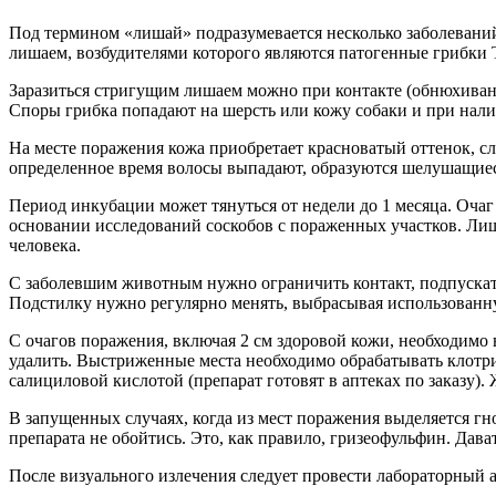
Под термином «лишай» подразумевается несколько заболевани
лишаем, возбудителями которого являются патогенные грибки Tri
Заразиться стригущим лишаем можно при контакте (обнюхиван
Споры грибка попадают на шерсть или кожу собаки и при налич
На месте поражения кожа приобретает красноватый оттенок, сл
определенное время волосы выпадают, образуются шелушащиес
Период инкубации может тянуться от недели до 1 месяца. Очаг
основании исследований соскобов с пораженных участков. Лишай
человека.
С заболевшим животным нужно ограничить контакт, подпускать 
Подстилку нужно регулярно менять, выбрасывая использованн
С очагов поражения, включая 2 см здоровой кожи, необходимо
удалить. Выстриженные места необходимо обрабатывать клотри
салициловой кислотой (препарат готовят в аптеках по заказу).
В запущенных случаях, когда из мест поражения выделяется гно
препарата не обойтись. Это, как правило, гризеофульфин. Дава
После визуального излечения следует провести лабораторный 