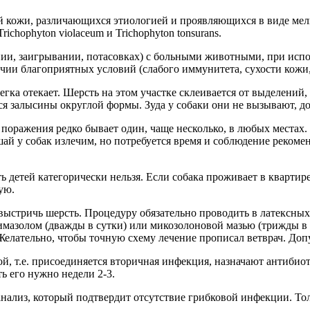
й кожи, различающихся этиологией и проявляющихся в виде мел
chophyton violaceum и Trichophyton tonsurans.
ии, заигрывании, потасовках) с больными животными, при испо
ии благоприятных условий (слабого иммунитета, сухости кожи, р
егка отекает. Шерсть на этом участке склеивается от выделений
я залысины округлой формы. Зуда у собаки они не вызывают, д
 поражения редко бывает один, чаще несколько, в любых местах
 у собак излечим, но потребуется время и соблюдение рекоменда
детей категорически нельзя. Если собака проживает в квартире
ую.
 выстричь шерсть. Процедуру обязательно проводить в латексных
мазолом (дважды в сутки) или микозолоновой мазью (трижды в 
 Желательно, чтобы точную схему лечение прописал ветврач. Доп
й, т.е. присоединяется вторичная инфекция, назначают антибиот
ть его нужно недели 2-3.
анализ, который подтвердит отсутствие грибковой инфекции. То