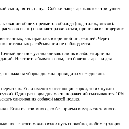
кой сыпи, пятен, папул. Собаки чаще заражаются стригущим
льзовании общих предметов обихода (подстилок, мисок).
асчесов и т.п.) начинают развиваться, проникая в эпидермис.
, вызванных, как правило, вторичной инфекцией. Через
ополнительных расчёсывании не наблюдается.
. Точный диагноз устанавливают лишь в лаборатории на
ций. Не стоит забывать о том, что болезнь заразна для
, то влажная уборка должна проводиться ежедневно.
 перчатках. Если имеются отстающие корки, то их нужно
сутки). Один раз в два дня места поражений смазываются 10%
ускать слизывания собакой мазей нельзя.
ики. Если очагов много, то без приема внутрь системного
лько после этого можно вздохнуть спокойно, любимец здоров.