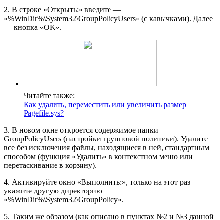
2. В строке «Открыть:» введите —
«%WinDir%\System32\GroupPolicyUsers» (с кавычками). Далее
— кнопка «OK».
Читайте также:
Как удалить, переместить или увеличить размер
Pagefile.sys?
3. В новом окне откроется содержимое папки
GroupPolicyUsers (настройки групповой политики). Удалите
все без исключения файлы, находящиеся в ней, стандартным
способом (функция «Удалить» в контекстном меню или
перетаскивание в корзину).
4. Активируйте окно «Выполнить:», только на этот раз
укажите другую директорию —
«%WinDir%\System32\GroupPolicy».
5. Таким же образом (как описано в пунктах №2 и №3 данной