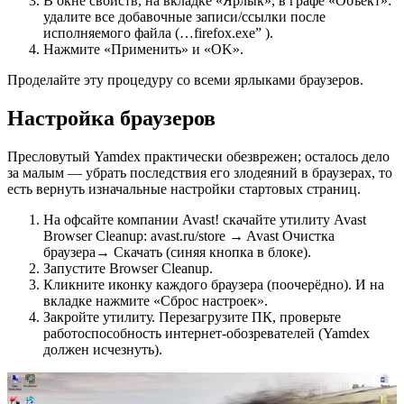
В окне свойств, на вкладке «Ярлык», в графе «Объект»:
удалите все добавочные записи/ссылки после
исполняемого файла (…firefox.exe” ).
Нажмите «Применить» и «OK».
Проделайте эту процедуру со всеми ярлыками браузеров.
Настройка браузеров
Пресловутый Yamdex практически обезврежен; осталось дело
за малым — убрать последствия его злодеяний в браузерах, то
есть вернуть изначальные настройки стартовых страниц.
На офсайте компании Avast! скачайте утилиту Avast
Browser Cleanup: avast.ru/store → Avast Очистка
браузера→ Скачать (синяя кнопка в блоке).
Запустите Browser Cleanup.
Кликните иконку каждого браузера (поочерёдно). И на
вкладке нажмите «Сброс настроек».
Закройте утилиту. Перезагрузите ПК, проверьте
работоспособность интернет-обозревателей (Yamdex
должен исчезнуть).