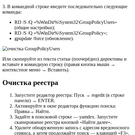
3. В командной строке введите последовательно следующие
команды:
RD /S /Q «%WinDir%\System32\GroupPolicyUsers»
(общие настройки);
RD /S /Q «%WinDir%\System32\GroupPolicy»;
gpupdate /force (обновление).
Или скопируйте из текста статьи (поочерёдно) директивы и
вставьте в командную строку (правая кнопка мыши →
контекстное меню → Вставить).
Очистка реестра
Запустите редактор реестра: Пуск → regedit (в строке
панели) → ENTER.
Активируйте в окне редактора функцию поиска:
Правка→ Найти.
Задайте в поисковой строке — yamdex. Запустите
сканирование реестра кнопкой «Найти далее».
Удалите обнаруженную запись с адресом вредоносного
сервиса, а затем продолжайте поиск — клавишей «F3».