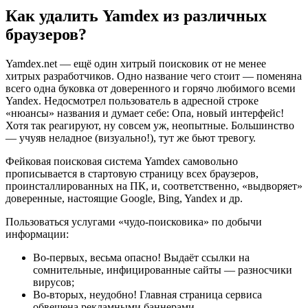
Как удалить Yamdex из различных
браузеров?
Yamdex.net — ещё один хитрый поисковик от не менее
хитрых разработчиков. Одно название чего стоит — поменяна
всего одна буковка от доверенного и горячо любимого всеми
Yandex. Недосмотрел пользователь в адресной строке
«нюансы» названия и думает себе: Опа, новый интерфейс!
Хотя так реагируют, ну совсем уж, неопытные. Большинство
— учуяв неладное (визуально!), тут же бьют тревогу.
Фейковая поисковая система Yamdex самовольно
прописывается в стартовую страницу всех браузеров,
проинсталлированных на ПК, и, соответственно, «выдворяет»
доверенные, настоящие Google, Bing, Yandex и др.
Пользоваться услугами «чудо-поисковика» по добычи
информации:
Во-первых, весьма опасно! Выдаёт ссылки на
сомнительные, инфицированные сайты — разносчики
вирусов;
Во-вторых, неудобно! Главная страница сервиса
обвешена рекламными баннерами.