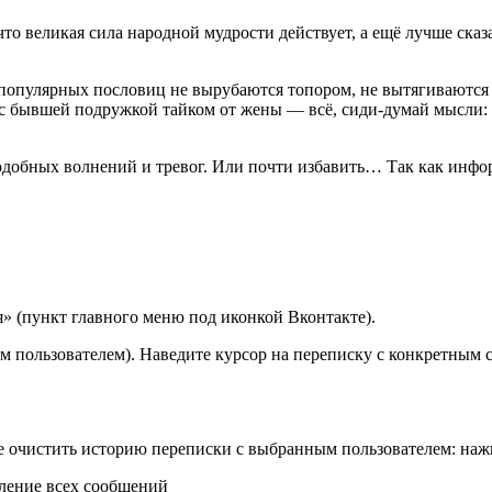
то великая сила народной мудрости действует, а ещё лучше сказа
 популярных пословиц не вырубаются топором, не вытягиваются в
 с бывшей подружкой тайком от жены — всё, сиди-думай мысли:
подобных волнений и тревог. Или почти избавить… Так как инфо
» (пункт главного меню под иконкой Вконтакте).
ым пользователем). Наведите курсор на переписку с конкретным с
ие очистить историю переписки с выбранным пользователем: наж