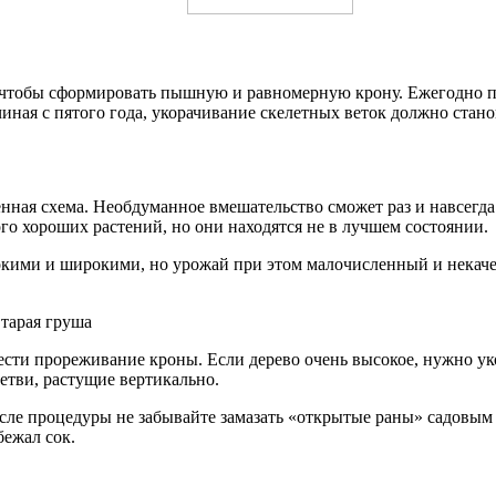
, чтобы сформировать пышную и равномерную крону. Ежегодно п
ная с пятого года, укорачивание скелетных веток должно стано
енная схема. Необдуманное вмешательство сможет раз и навсегд
ного хороших растений, но они находятся не в лучшем состоянии.
окими и широкими, но урожай при этом малочисленный и некач
ести прореживание кроны. Если дерево очень высокое, нужно ук
етви, растущие вертикально.
осле процедуры не забывайте замазать «открытые раны» садовым 
бежал сок.