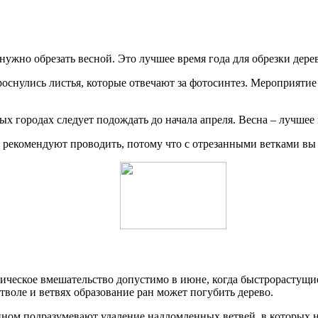
ужно обрезать весной. Это лучшее время года для обрезки дерев
проснулись листья, которые отвечают за фотосинтез. Мероприяти
дных городах следует подождать до начала апреля. Весна – лучш
 рекомендуют проводить, потому что с отрезанными ветками вы у
ическое вмешательство допустимо в июне, когда быстрорастущи
стволе и ветвях образование ран может погубить дерево.
ином подразумевают удаление надломленных ветвей, в которых 