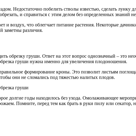
садом. Недостаточно побелить стволы известью, сделать лунку д
брезать, и справиться с этим делом без определенных знаний н
ет и воздух, что облегчает питание растения. Некоторые дачник
й заметны различия.
ь обрезку груши. Ответ на этот вопрос однозначный – это нео
 обрезка груши нужна именно для увеличения плодоношения.
равильное формирование кроны. Это позволит листьям поглощать
чтобы они не сломались под тяжестью налитых плодов.
орое долгие годы находилось без ухода. Омолаживающее меропр
ожаем. Помните, перед тем как брать в руки пилу или секатор, 