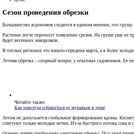
Сезон проведения обрезки
Большинство агрономов сходится в едином мнении, что грушу н
Растение легче перенесет появление срезов. На груше еще не 
будет весенних заморозков.
В теплых регионах это начало-середина марта, а в более холо
Летняя обрезка – спорный вопрос у опытных садовников. Ее не
Читайте также:
Как навсегда избавиться от муравьев в доме
Летом не допускается глобальное формирование кроны. Космет
советуют только молодые ветки. Из-за быстрого потока сока в 
Осенью дереву необходима санитарная обрезка. Под этим терм