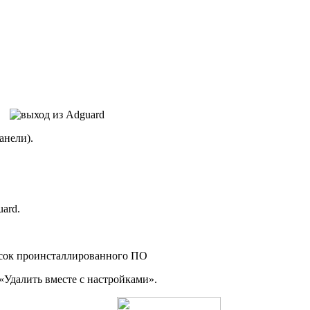
анели).
ard.
 «Удалить вместе с настройками».