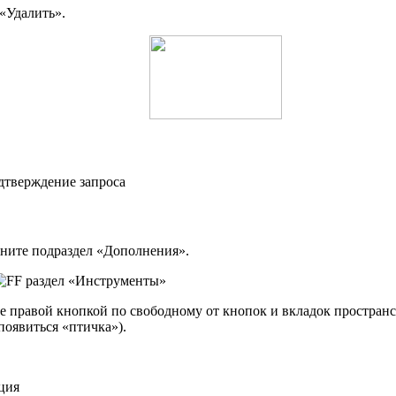
«Удалить».
цните подраздел «Дополнения».
те правой кнопкой по свободному от кнопок и вкладок простран
оявиться «птичка»).