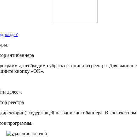
ндроида?
уры.
 программы, необходимо убрать её записи из реестра. Для выпо
лацните кнопку «OK».
ти далее».
(директории), содержащей название антибаннера. В контекстном
тов программы.