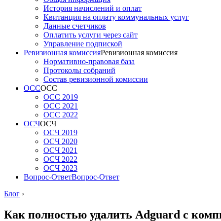
История начислений и оплат
Квитанция на оплату коммунальных услуг
Данные счетчиков
Оплатить услуги через сайт
Управление подпиской
Ревизионная комиссия
Ревизионная комиссия
Нормативно-правовая база
Протоколы собраний
Состав ревизионной комиссии
ОСС
ОСС
ОСС 2019
ОСС 2021
ОСС 2022
ОСЧ
ОСЧ
ОСЧ 2019
ОСЧ 2020
ОСЧ 2021
ОСЧ 2022
ОСЧ 2023
Вопрос-Ответ
Вопрос-Ответ
Блог
›
Как полностью удалить Adguard с ком