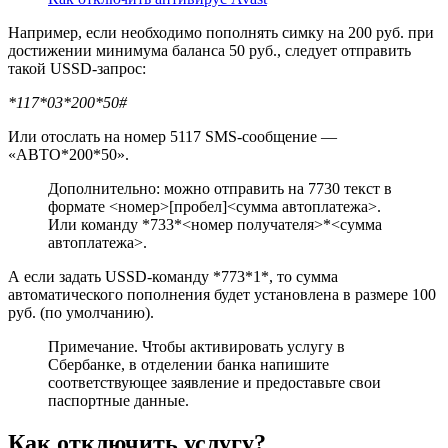
Например, если необходимо пополнять симку на 200 руб. при
достижении минимума баланса 50 руб., следует отправить
такой USSD-запрос:
*117*03*200*50#
Или отослать на номер 5117 SMS-сообщение —
«АВТО*200*50».
Дополнительно: можно отправить на 7730 текст в
формате <номер>[пробел]<сумма автоплатежа>.
Или команду *733*<номер получателя>*<сумма
автоплатежа>.
А если задать USSD-команду *773*1*, то сумма
автоматического пополнения будет установлена в размере 100
руб. (по умолчанию).
Примечание. Чтобы активировать услугу в
Сбербанке, в отделении банка напишите
соответствующее заявление и предоставьте свои
паспортные данные.
Как отключить услугу?