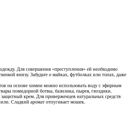
 одежду. Для совершения «преступления» ей необходимо
зинкой внизу. Забудьте о майках, футболках или топах, даже
ов на основе химии можно использовать воду с эфирным
твары помидорной ботвы, базилика, пырея, гвоздики.
и защитный крем. Для приверженцев натуральных средств
нили. Сладкий аромат отпугивает мошек.