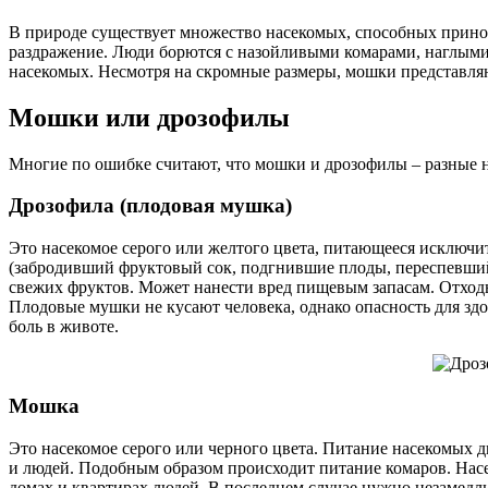
В природе существует множество насекомых, способных принос
раздражение. Люди борются с назойливыми комарами, наглыми
насекомых. Несмотря на скромные размеры, мошки представл
Мошки или дрозофилы
Многие по ошибке считают, что мошки и дрозофилы – разные н
Дрозофила (плодовая мушка)
Это насекомое серого или желтого цвета, питающееся исключ
(забродивший фруктовый сок, подгнившие плоды, переспевший в
свежих фруктов. Может нанести вред пищевым запасам. Отход
Плодовые мушки не кусают человека, однако опасность для зд
боль в животе.
Мошка
Это насекомое серого или черного цвета. Питание насекомых 
и людей. Подобным образом происходит питание комаров. Насеко
домах и квартирах людей. В последнем случае нужно незамедли