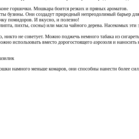
лконе горшочки. Мошкара боится резких и пряных ароматов.
усты бузины. Они создадут природный непреодолимый барьер дл
ку помидоров. И вкусно, и полезно!
алипта, пихты, сосны) или масла чайного дерева. Насекомых эти
, никто не советует. Можно поджечь немного табака из сигарет
жно использовать вместо дорогостоящего аэрозоля и наносить на
мошки намного меньше комаров, они способны нанести более сил