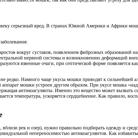
ловеку серьезный вред. В странах Южной Америки и Африки мо
заболевания:
аростов вокруг суставов, появлением фиброзных образований на 
центральной нервной системы и возникновению деформаций вне
образуются язвенные очаги, при септической форме появляется к
не редко. Намного чаще укусы мошки приводят к сильнейшей ал
аппарат мошки устроен другим образом. При укусе мошка «над
держащая антикоагулянты. Именно это вещество может вызвать с
ается температура, ускоряется сердцебиение. Как правило, воспа
е
х, вблизи рек и озер), нужно правильно подбирать одежду и сре
ивидуальной непереносимостью антикоагулянтов. Как избавиться