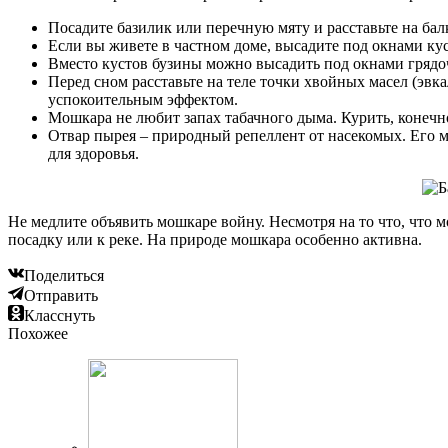
Посадите базилик или перечную мяту и расставьте на ба
Если вы живете в частном доме, высадите под окнами к
Вместо кустов бузины можно высадить под окнами грядоч
Перед сном расставьте на теле точки хвойных масел (эвк
успокоительным эффектом.
Мошкара не любит запах табачного дыма. Курить, конечно
Отвар пырея – природный репеллент от насекомых. Его мо
для здоровья.
Не медлите объявить мошкаре войну. Несмотря на то что, что 
посадку или к реке. На природе мошкара особенно активна.
Поделиться
Отправить
Класснуть
Похожее