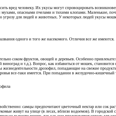
ить вред человеку. Их укусы могут спровоцировать возникнове
 мухами, опасными пчелами и тихими клопами. Маленькие, поч
яю угрозу для людей и животных. У некоторых людей укусы мо
азвания одного и того же насекомого. Отличия все же имеются.
ительно соком фруктов, овощей и деревьев. Особенно привлека
иноград и т.д.). Вопрос, как избавиться от мошек, становится 
ы жизнедеятельности дрозофил, попадающие на свежие продукты
оровья все-таки имеется. При попадании в желудочно-кишечный 
двойственно: самцы предпочитают цветочный нектар или сок ра
мые живут на улице (в лесах, вблизи водоемов). В городской ср
тельно вывести мошек, так как они представляют угрозу для здо