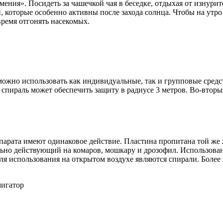
ения». Посидеть за чашечкой чая в беседке, отдыхая от изнури
оторые особенно активны после захода солнца. Чтобы на утро 
время отгонять насекомых.
 можно использовать как индивидуальные, так и групповые сред
 спираль может обеспечить защиту в радиусе 3 метров. Во-вторы
рата имеют одинаковое действие. Пластина пропитана той же ж
льно действующий на комаров, мошкару и дрозофил. Использован
я использования на открытом воздухе являются спирали. Более 