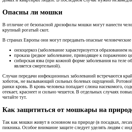
Опасны ли мошки
В отличие от безопасной дрозофилы мошки могут нанести че
крупный рогатый скот.
В странах Европы они могут передавать опасные человеческие 
онхоцеркоз (заболевание характеризуется образованием н
проказа (редкое заболевание, приводящее к поражению 
сибирская язва (при кожной форме заболевания на теле 
является смертельной).
Случаи передачи инфекционных заболеваний встречаются край
хоботок, не вызывающий сильных болевых ощущений. Ротовой 
ранки кровь. В кровь человека попадает слюна насекомого, со
отекает, краснеет и сильно чешется. В отдельных случаях повыш
читайте тут.
Как защититься от мошкары на природ
Так как мошки живут в основном на природе (в посадках, леса
пикника. Особое внимание защите следует уделять людям с инд