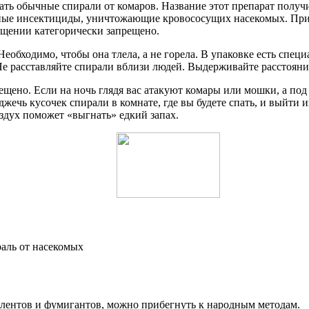
ть обычные спирали от комаров. Название этот препарат получ
ные инсектициды, уничтожающие кровососущих насекомых. При г
ещении категорически запрещено.
обходимо, чтобы она тлела, а не горела. В упаковке есть специ
Не расставляйте спирали вблизи людей. Выдерживайте расстояние
ещено. Если на ночь глядя вас атакуют комары или мошки, а по
жечь кусочек спирали в комнате, где вы будете спать, и выйти и
здух поможет «выгнать» едкий запах.
ллентов и фумигантов, можно прибегнуть к народным методам.