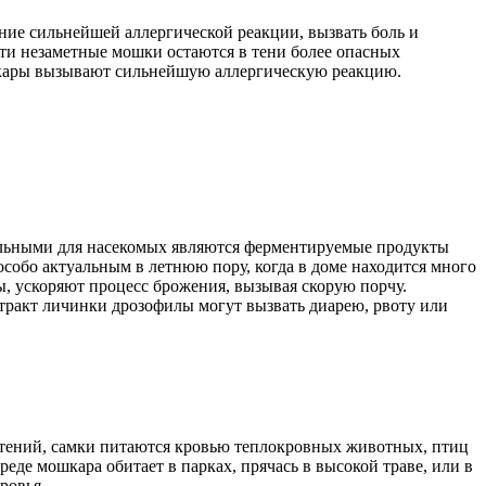
ние сильнейшей аллергической реакции, вызвать боль и
ти незаметные мошки остаются в тени более опасных
шкары вызывают сильнейшую аллергическую реакцию.
тельными для насекомых являются ферментируемые продукты
особо актуальным в летнюю пору, когда в доме находится много
, ускоряют процесс брожения, вызывая скорую порчу.
тракт личинки дрозофилы могут вызвать диарею, рвоту или
стений, самки питаются кровью теплокровных животных, птиц
еде мошкара обитает в парках, прячась в высокой траве, или в
ровья.