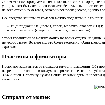
Летом многие городские жители посещают свои загородные «им
улице может быть испорчен мелкими бесшумными насекомыми, к
на теле отеки и гематомы, остающиеся после укусов, нужно во
Все средства защиты от комаров можно поделить на 2 группы:
индивидуальные (кремы, спреи, молочко, браслет и т.д.);
коллективные (спирали, пластины, фумигаторы).
Чтобы избавиться от мелких мошек во время отдыха на улице,
целесообразнее. Во-первых, это более экономно. Одна тлеющая
аэрозоля.
Пластины и фумигаторы
Помогают защититься от мошкары внутри помещения. Оба препа
нагревании пластины в воздух испаряется инсектицид, губите
30-45 ночей. Пластину нужно менять каждый день. Аналогом дл
узнать здесь.
Спирали от мошек