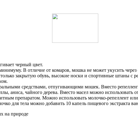
гивает черный цвет.
минимуму. В отличие от комаров, мошка не может укусить через
 только закрытую обувь, высокие носки и спортивные штаны с ре
вом.
уральными средствами, отпугивающими мошек. Вместо репеллент
ллы, аниса, чайного дерева. Вместо масел можно использовать о
щитным препаратом. Можно использовать молочко-репеллент ил
чко для тела можно добавить 10 капель пищевого экстракта ва