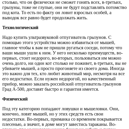
столько, что он физически не сможет гонять всех, в-третьих,
грызуны, тоже не глупые, они не будут подставлять потомство
под кота. То есть по факту он ловит взрослых особей, а
выводок все равно будет продолжать жить.
Технологический
Надо купить ультразвуковой отпугиватель грызунов. С
помощью этого устройства можно избавиться от мышей,
главное чтобы к вам не пришли ругаться соседи, потому что
ваши мыши ушли к ним. У него несколько преимуществ, во-
первых, стоит недорого, во-вторых, пользоваться им можно
очень долго, ни один кот столько не поживет, в-третьих, вы не
убиваете мышей, а просто прогоняете из своего дома. Иногда
это важно для тех, кто любит животный мир, несмотря на все
его недостатки. Если нужен недорогой, но качественный
прибор, можно заказать российский отпугиватель грызунов
Град А-500, доставят быстро и гарантия имеется.
Физический
Под эту категорию попадают ловушки и мышеловки. Они,
конечно, ловят мышей, но у этих средств есть свои
недостатки. Во-первых, приманка со временем покрывается
плесенью, а значит, в доме могут завестись тараканы. Во-