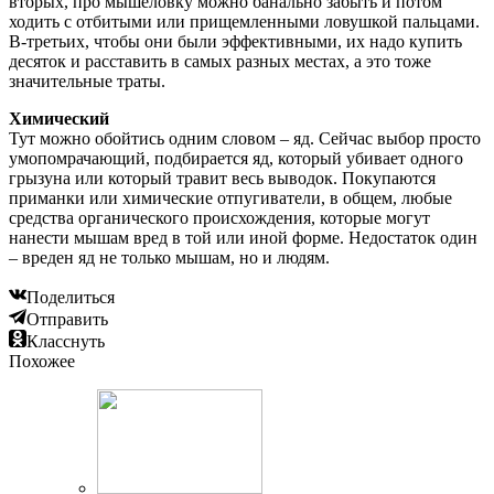
вторых, про мышеловку можно банально забыть и потом
ходить с отбитыми или прищемленными ловушкой пальцами.
В-третьих, чтобы они были эффективными, их надо купить
десяток и расставить в самых разных местах, а это тоже
значительные траты.
Химический
Тут можно обойтись одним словом – яд. Сейчас выбор просто
умопомрачающий, подбирается яд, который убивает одного
грызуна или который травит весь выводок. Покупаются
приманки или химические отпугиватели, в общем, любые
средства органического происхождения, которые могут
нанести мышам вред в той или иной форме. Недостаток один
– вреден яд не только мышам, но и людям.
Поделиться
Отправить
Класснуть
Похожее